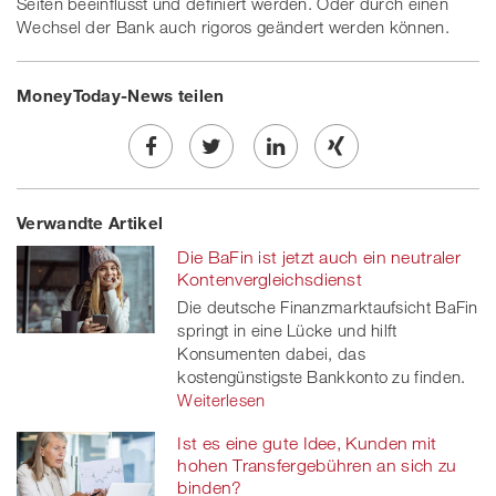
Seiten beeinflusst und definiert werden. Oder durch einen
Wechsel der Bank auch rigoros geändert werden können.
MoneyToday-News teilen
Share
Twe
Share
Share
Verwandte Artikel
on
et
on
on
Die BaFin ist jetzt auch ein neutraler
Facebook
on
linkedin
Xing
Kontenvergleichsdienst
Die deutsche Finanzmarktaufsicht BaFin
twitt
springt in eine Lücke und hilft
Konsumenten dabei, das
er
kostengünstigste Bankkonto zu finden.
Weiterlesen
Ist es eine gute Idee, Kunden mit
hohen Transfergebühren an sich zu
binden?