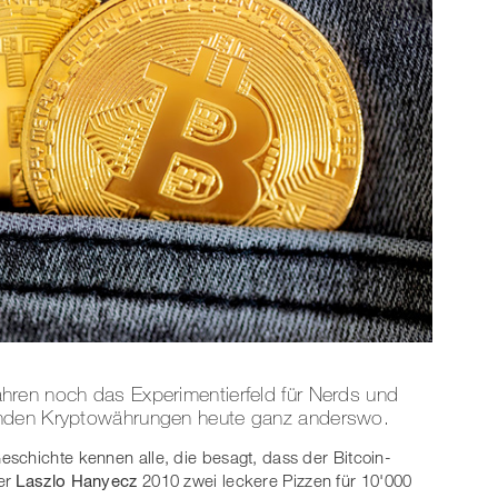
hren noch das Experimentierfeld für Nerds und
enden Kryptowährungen heute ganz anderswo.
eschichte kennen alle, die besagt, dass der Bitcoin-
ier
Laszlo Hanyecz
2010 zwei leckere Pizzen für 10'000