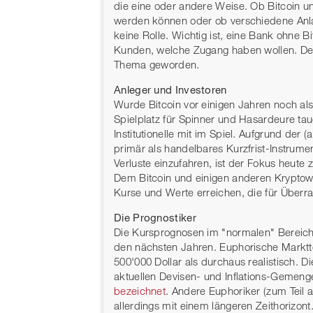
die eine oder andere Weise. Ob Bitcoin u
werden können oder ob verschiedene Anla
keine Rolle. Wichtig ist, eine Bank ohne B
Kunden, welche Zugang haben wollen. Des
Thema geworden.
Anleger und Investoren
Wurde Bitcoin vor einigen Jahren noch als
Spielplatz für Spinner und Hasardeure taug
Institutionelle mit im Spiel. Aufgrund der (
primär als handelbares Kurzfrist-Instrum
Verluste einzufahren, ist der Fokus heute 
Dem Bitcoin und einigen anderen Kryptowäh
Kurse und Werte erreichen, die für Über
Die Prognostiker
Die Kursprognosen im "normalen" Bereich r
den nächsten Jahren. Euphorische Markt
500'000 Dollar als durchaus realistisch. 
aktuellen Devisen- und Inflations-Gemeng
bezeichnet
. Andere Euphoriker (zum Teil 
allerdings mit einem längeren Zeithorizont