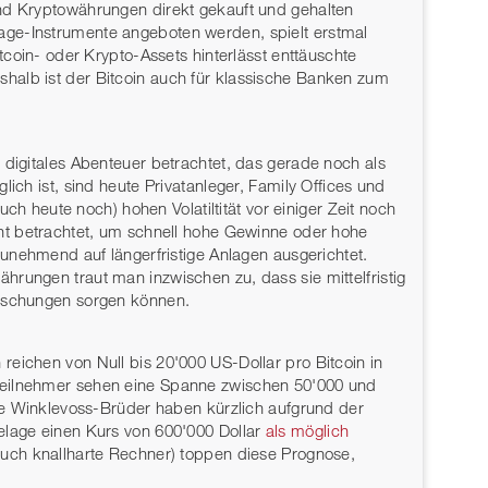
nd Kryptowährungen direkt gekauft und gehalten
ge-Instrumente angeboten werden, spielt erstmal
itcoin- oder Krypto-Assets hinterlässt enttäuschte
halb ist der Bitcoin auch für klassische Banken zum
 digitales Abenteuer betrachtet, das gerade noch als
lich ist, sind heute Privatanleger, Family Offices und
auch heute noch) hohen Volatiltität vor einiger Zeit noch
ent betrachtet, um schnell hohe Gewinne oder hohe
zunehmend auf längerfristige Anlagen ausgerichtet.
rungen traut man inzwischen zu, dass sie mittelfristig
raschungen sorgen können.
eichen von Null bis 20'000 US-Dollar pro Bitcoin in
teilnehmer sehen eine Spanne zwischen 50'000 und
Die Winklevoss-Brüder haben kürzlich aufgrund der
elage einen Kurs von 600'000 Dollar
als möglich
auch knallharte Rechner) toppen diese Prognose,
.