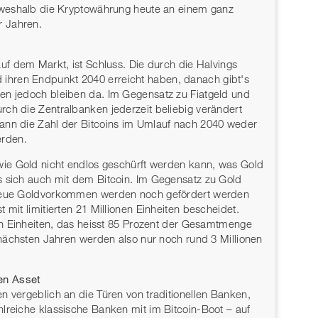
d weshalb die Kryptowährung heute an einem ganz
r Jahren.
auf dem Markt, ist Schluss. Die durch die Halvings
ihren Endpunkt 2040 erreicht haben, danach gibt's
en jedoch bleiben da. Im Gegensatz zu Fiatgeld und
rch die Zentralbanken jederzeit beliebig verändert
ann die Zahl der Bitcoins im Umlauf nach 2040 weder
erden.
 wie Gold nicht endlos geschürft werden kann, was Gold
s sich auch mit dem Bitcoin. Im Gegensatz zu Gold
. Neue Goldvorkommen werden noch gefördert werden
 mit limitierten 21 Millionen Einheiten bescheidet.
nen Einheiten, das heisst 85 Prozent der Gesamtmenge
n nächsten Jahren werden also nur noch rund 3 Millionen
en Asset
n vergeblich an die Türen von traditionellen Banken,
lreiche klassische Banken mit im Bitcoin-Boot – auf