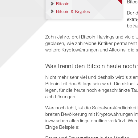
Bitco
Bitcoin
Bitcoin & Kryptos
Der 
extra
betra
Zehn Jahre, drei Bitcoin Halvings und viele 
geblasen, wie zahlreiche Kritiker permanent 
weitere Kryptowährungen und Altcoins, die se
Was trennt den Bitcoin heute noch 
Nicht mehr sehr viel und deshalb wird's ziem
Bitcoin Teil des Alltags sein wird. Die aktuell
legen, für die heute noch eingeschränkte Taug
sich Lösungen.
Was noch fehlt, ist die Selbstverständlichk
breiten Bevölkerung mit Kryptowährungen im A
inzwischen allerdings deutlich verkürzt. W
Einige Beispiele:
Raum und Dauerpräsenz in den Medien