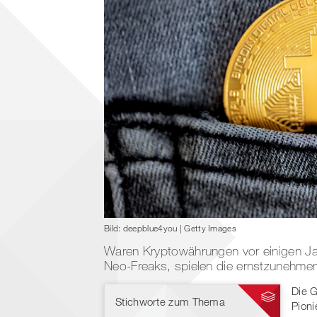
Bild: deepblue4you | Getty Images
Waren Kryptowährungen vor einigen Ja
Neo-Freaks, spielen die ernstzunehm
Die G
Stichworte zum Thema
Pion