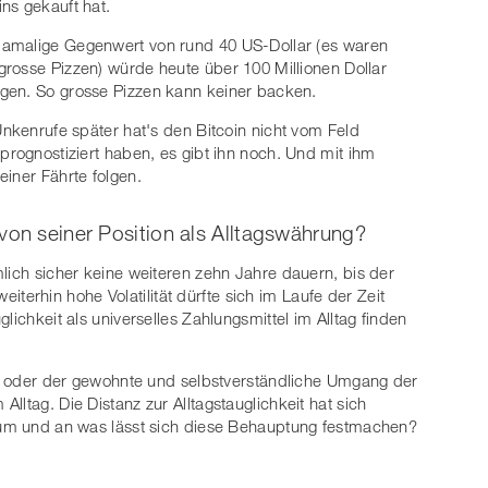
ins gekauft hat.
damalige Gegenwert von rund 40 US-Dollar (es waren
grosse Pizzen) würde heute über 100 Millionen Dollar
gen. So grosse Pizzen kann keiner backen.
Unkenrufe später hat's den Bitcoin nicht vom Feld
prognostiziert haben, es gibt ihn noch. Und mit ihm
iner Fährte folgen.
von seiner Position als Alltagswährung?
lich sicher keine weiteren zehn Jahre dauern, bis der
 weiterhin hohe Volatilität dürfte sich im Laufe der Zeit
lichkeit als universelles Zahlungsmittel im Alltag finden
eit oder der gewohnte und selbstverständliche Umgang der
lltag. Die Distanz zur Alltagstauglichkeit hat sich
arum und an was lässt sich diese Behauptung festmachen?