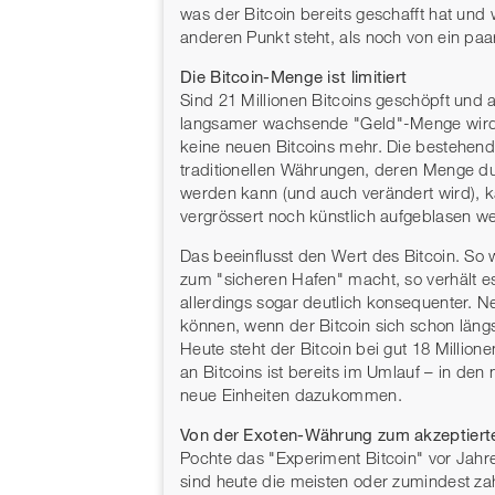
was der Bitcoin bereits geschafft hat un
anderen Punkt steht, als noch von ein paa
Die Bitcoin-Menge ist limitiert
Sind 21 Millionen Bitcoins geschöpft und 
langsamer wachsende "Geld"-Menge wird 
keine neuen Bitcoins mehr. Die bestehend
traditionellen Währungen, deren Menge du
werden kann (und auch verändert wird), k
vergrössert noch künstlich aufgeblasen w
Das beeinflusst den Wert des Bitcoin. So
zum "sicheren Hafen" macht, so verhält e
allerdings sogar deutlich konsequenter
können, wenn der Bitcoin sich schon längst
Heute steht der Bitcoin bei gut 18 Millio
an Bitcoins ist bereits im Umlauf – in de
neue Einheiten dazukommen.
Von der Exoten-Währung zum akzeptiert
Pochte das "Experiment Bitcoin" vor Jahre
sind heute die meisten oder zumindest zah