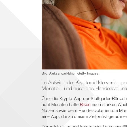
Bild: AleksandarNakic | Getty Images
Im Aufwind der Kryptomärkte verdoppel
Monate – und auch das Handelsvolume
Über die Krypto-App der Stuttgarter Börse 
acht Monaten hatte
Bison
nach starken Wach
Nutzer sowie beim Handelsvolumen die Mark
eine App, die zu diesem Zeitpunkt gerade e
Der Erfolg kam und kommt nicht von ungefä