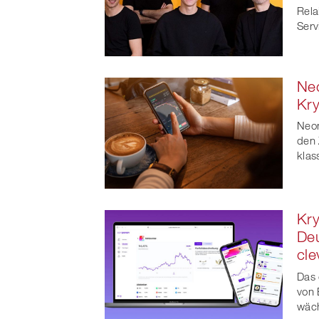
Rela
Serv
Neo
Kry
Neon
den 
klas
Kry
Deu
cle
Das 
von 
wäch