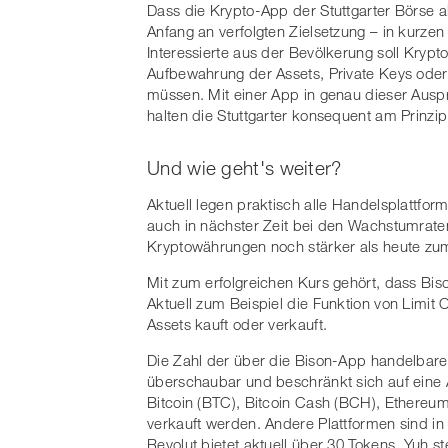
Dass die Krypto-App der Stuttgarter Börse a
Anfang an verfolgten Zielsetzung – in kurze
Interessierte aus der Bevölkerung soll Kry
Aufbewahrung der Assets, Private Keys oder
müssen. Mit einer App in genau dieser Auspr
halten die Stuttgarter konsequent am Prinzi
Und wie geht's weiter?
Aktuell legen praktisch alle Handelsplattfo
auch in nächster Zeit bei den Wachstumraten
Kryptowährungen noch stärker als heute zu
Mit zum erfolgreichen Kurs gehört, dass Biso
Aktuell zum Beispiel die Funktion von Limit
Assets kauft oder verkauft.
Die Zahl der über die Bison-App handelbar
überschaubar und beschränkt sich auf eine
Bitcoin (BTC), Bitcoin Cash (BCH), Ethereum
verkauft werden. Andere Plattformen sind in 
Revolut bietet aktuell über 30 Tokens, Yuh 