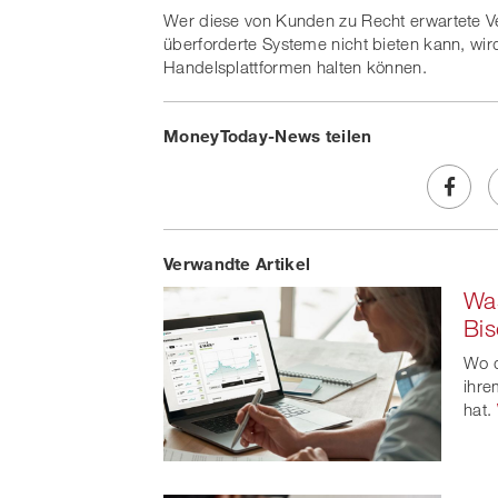
Wer diese von Kunden zu Recht erwartete Ve
überforderte Systeme nicht bieten kann, wir
Handelsplattformen halten können.
MoneyToday-News teilen
Share
Verwandte Artikel
on
Was
Faceb
Bi
t
Wo d
ihre
hat.