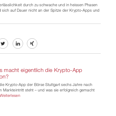
rlässlichkeit durch zu schwache und in heissen Phasen
d sich auf Dauer nicht an der Spitze der Krypto-Apps und
Twe
Share
Share
et
on
on
 macht eigentlich die Krypto-App
ook
on
linkedin
Xing
son?
witt
ie Krypto-App der Börse Stuttgart sechs Jahre nach
m Markteintritt steht – und was sie erfolgreich gemacht
er
Weiterlesen