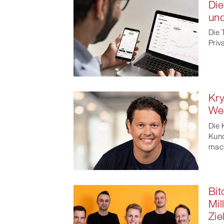
Die
un
Die 
Priv
Kry
Wer
Die 
Kund
mac
Bit
Mil
Zie