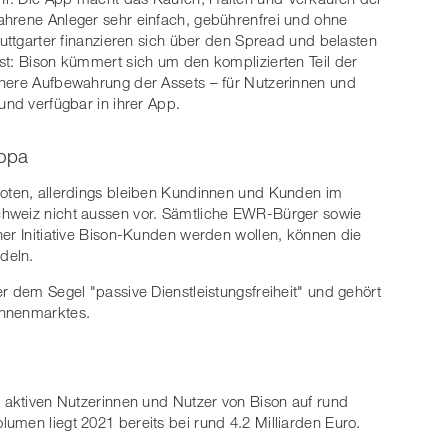
ahrene Anleger sehr einfach, gebührenfrei und ohne
tuttgarter finanzieren sich über den Spread und belasten
st: Bison kümmert sich um den komplizierten Teil der
chere Aufbewahrung der Assets – für Nutzerinnen und
und verfügbar in ihrer App.
ropa
boten, allerdings bleiben Kundinnen und Kunden im
chweiz nicht aussen vor. Sämtliche EWR-Bürger sowie
ner Initiative Bison-Kunden werden wollen, können die
deln.
r dem Segel "passive Dienstleistungsfreiheit" und gehört
innenmarktes.
r aktiven Nutzerinnen und Nutzer von Bison auf rund
umen liegt 2021 bereits bei rund 4.2 Milliarden Euro.