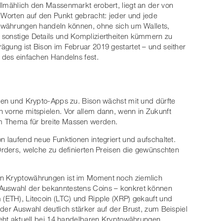
llmählich den Massenmarkt erobert, liegt an der von
n Worten auf den Punkt gebracht: jeder und jede
ptowährungen handeln können, ohne sich um Wallets,
 sonstige Details und Kompliziertheiten kümmern zu
ägung ist Bison im Februar 2019 gestartet – und seither
p des einfachen Handelns fest.
rmen und Krypto-Apps zu. Bison wächst mit und dürfte
 vorne mitspielen. Vor allem dann, wenn in Zukunft
m Thema für breite Massen werden.
n laufend neue Funktionen integriert und aufschaltet.
 Orders, welche zu definierten Preisen die gewünschten
en Kryptowährungen ist im Moment noch ziemlich
 Auswahl der bekanntestens Coins – konkret können
 (ETH), Litecoin (LTC) und Ripple (XRP) gekauft und
der Auswahl deutlich stärker auf der Brust, zum Beispiel
steht aktuell bei 14 handelbaren Kryptowährungen,