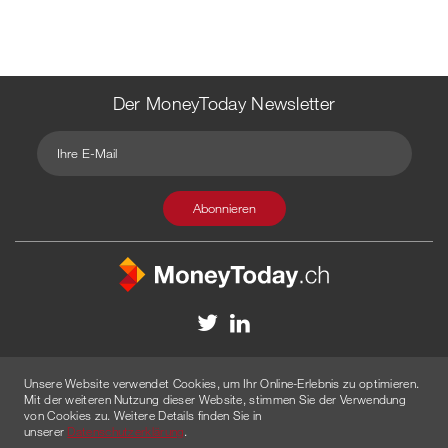
Der MoneyToday Newsletter
Kontakt
Redaktion
Impressum
Datenschutzerklärung
Unsere Website verwendet Cookies, um Ihr Online-Erlebnis zu optimieren.
Disclaimer
Werbung
Mit der weiteren Nutzung dieser Website, stimmen Sie der Verwendung
von Cookies zu. Weitere Details finden Sie in
© 2026 Created by
AGENTUR AM WASSER
unserer
Datenschutzerklärung
.