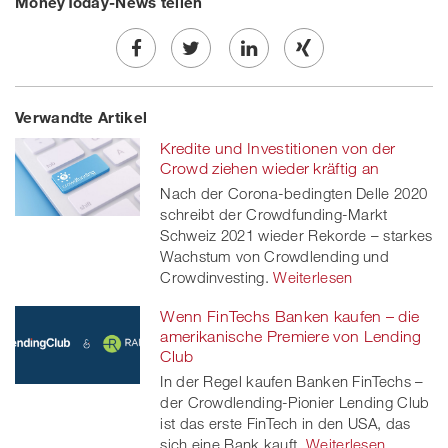
MoneyToday-News teilen
Share
Twe
Share
Share
Verwandte Artikel
on
et
on
on
Kredite und Investitionen von der
Facebook
on
linkedin
Xing
Crowd ziehen wieder kräftig an
Nach der Corona-bedingten Delle 2020
twitt
schreibt der Crowdfunding-Markt
Schweiz 2021 wieder Rekorde – starkes
er
Wachstum von Crowdlending und
Crowdinvesting.
Weiterlesen
Wenn FinTechs Banken kaufen – die
amerikanische Premiere von Lending
Club
In der Regel kaufen Banken FinTechs –
der Crowdlending-Pionier Lending Club
ist das erste FinTech in den USA, das
sich eine Bank kauft.
Weiterlesen