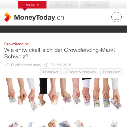
MONEY
SPECIALS
ISO 20022
Crowdlending
Wie entwickelt sich der Crowdlending-Markt
Schweiz?
Ruedi Maeder (mae)
09. Mai 2018
Finanzwelt
Studien & Analysen
Finanzieren