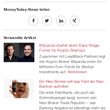
MoneyToday-News teilen
Share
Twe
Share
Share
Verwandte Artikel
on
et
on
on
Bitpanda startet einen Early-Stage-
Facebook
on
linkedin
Xing
Fonds für Krypto-Startups
Zusammen mit LeadBlock Partners legt
twitt
der Krypto-Broker Bitpanda einen 50-
Millionen-Euro-Fonds für Startup-
er
Investments auf.
Weiterlesen
Ein Neo-Broker will das Feld der Neo-
Banken aufrollen
Die erste Debitkarte, die auch als
Schminkspiegel taugt, kommt vom
Neo-Broker Trade Republic – das
Banking-Angebot ist allerdings mehr als