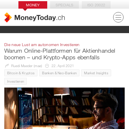
MONEY
SPECIALS
ISO 20022
Die neue Lust am autonomen Investieren
Warum Online-Plattformen für Aktienhandel
boomen – und Krypto-Apps ebenfalls
Ruedi Maeder (mae)
22. April 2021
Bitcoin & Kryptos
Banken & Neo-Banken
Market Insights
Investieren