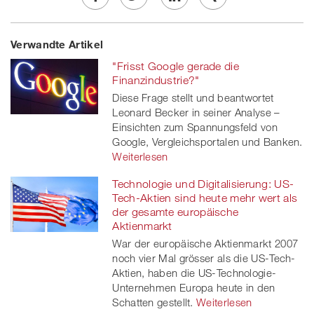
Share
Twe
Share
Share
Verwandte Artikel
on
et
on
on
"Frisst Google gerade die
Facebook
on
linkedin
Xing
Finanzindustrie?"
Diese Frage stellt und beantwortet
twitt
Leonard Becker in seiner Analyse –
Einsichten zum Spannungsfeld von
er
Google, Vergleichsportalen und Banken.
Weiterlesen
Technologie und Digitalisierung: US-
Tech-Aktien sind heute mehr wert als
der gesamte europäische
Aktienmarkt
War der europäische Aktienmarkt 2007
noch vier Mal grösser als die US-Tech-
Aktien, haben die US-Technologie-
Unternehmen Europa heute in den
Schatten gestellt.
Weiterlesen