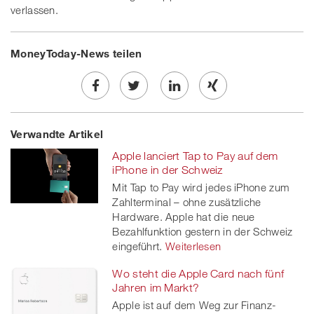
verlassen.
MoneyToday-News teilen
Share
Twe
Share
Share
Verwandte Artikel
on
et
on
on
Apple lanciert Tap to Pay auf dem
Facebook
on
linkedin
Xing
iPhone in der Schweiz
Mit Tap to Pay wird jedes iPhone zum
twitt
Zahlterminal – ohne zusätzliche
Hardware. Apple hat die neue
er
Bezahlfunktion gestern in der Schweiz
eingeführt.
Weiterlesen
Wo steht die Apple Card nach fünf
Jahren im Markt?
Apple ist auf dem Weg zur Finanz-