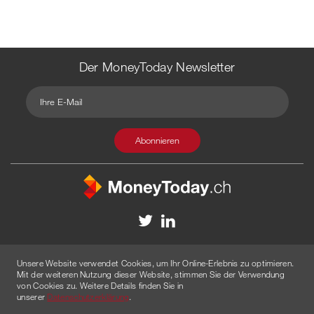
Der MoneyToday Newsletter
Kontakt
Redaktion
Impressum
Datenschutzerklärung
Unsere Website verwendet Cookies, um Ihr Online-Erlebnis zu optimieren.
Disclaimer
Werbung
Mit der weiteren Nutzung dieser Website, stimmen Sie der Verwendung
von Cookies zu. Weitere Details finden Sie in
© 2026 Created by
AGENTUR AM WASSER
unserer
Datenschutzerklärung
.