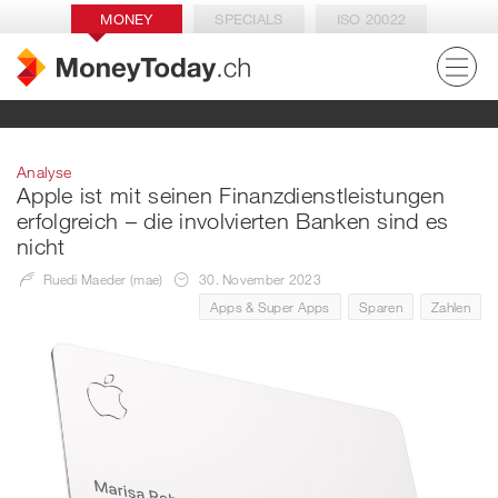
MONEY
SPECIALS
ISO 20022
Analyse
Apple ist mit seinen Finanzdienstleistungen
erfolgreich – die involvierten Banken sind es
nicht
Ruedi Maeder (mae)
30. November 2023
Apps & Super Apps
Sparen
Zahlen