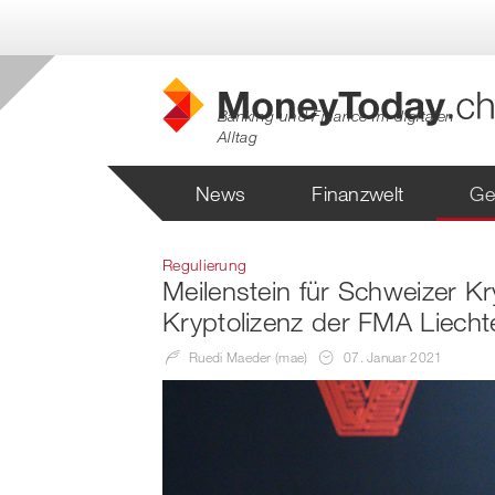
Banking und Finance im digitalen
Alltag
News
Finanzwelt
Ge
Regulierung
Meilenstein für Schweizer Kr
Kryptolizenz der FMA Liecht
Ruedi Maeder (mae)
07. Januar 2021