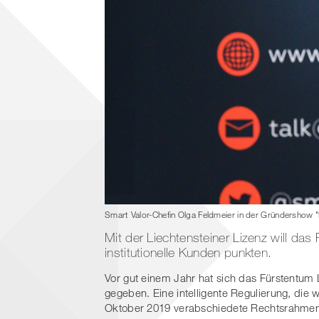
Smart Valor-Chefin Olga Feldmeier in der Gründershow
Mit der Liechtensteiner Lizenz will das 
institutionelle Kunden punkten.
Vor gut einem Jahr hat sich das Fürstentum
gegeben. Eine intelligente Regulierung, die 
Oktober 2019 verabschiedete Rechtsrahmen d