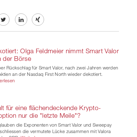
Twe
Share
Share
et
on
on
otiert: Olga Feldmeier nimmt Smart Valor
ook
on
linkedin
Xing
 der Börse
witt
er Rückschlag für Smart Valor, nach zwei Jahren werden
Aktien an der Nasdaq First North wieder dekotiert.
er
erlesen
lt für eine flächendeckende Krypto-
ption nur die "letzte Meile"?
glauben die Exponenten von Smart Valor und Sweepay
schliessen die vermutete Lücke zusammen mit Valora