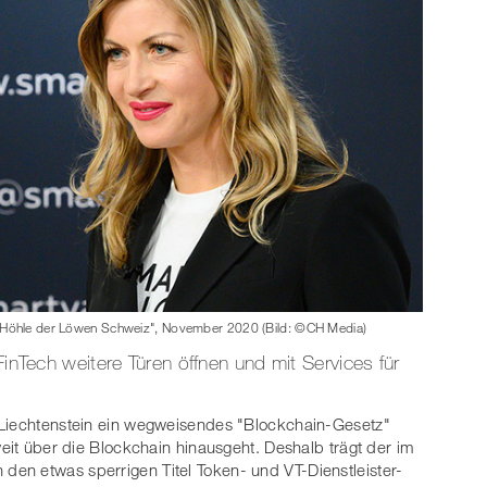
 "Höhle der Löwen Schweiz", November 2020 (Bild: ©CH Media)
FinTech weitere Türen öffnen und mit Services für
 Liechtenstein ein wegweisendes "Blockchain-Gesetz"
weit über die Blockchain hinausgeht. Deshalb trägt der im
en etwas sperrigen Titel Token- und VT-Dienstleister-