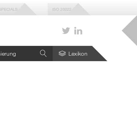
SPECIALS
ISO 20022
isierung
Lexikon