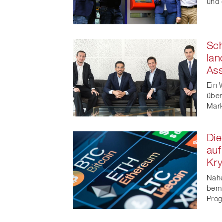
und
Sc
lan
Ass
Ein 
über
Mark
Die
auf
Kr
Nahe
beme
Pro