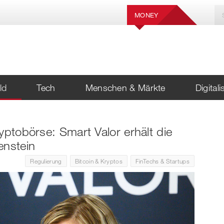
MONEY
ld
Tech
Menschen & Märkte
Digital
yptobörse: Smart Valor erhält die
enstein
Regulierung
Bitcoin & Kryptos
FinTechs & Startups