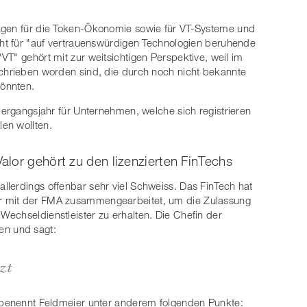
agen für die Token-Ökonomie sowie für VT-Systeme und
eht für "auf vertrauenswürdigen Technologien beruhende
T" gehört mit zur weitsichtigen Perspektive, weil im
schrieben worden sind, die durch noch nicht bekannte
önnten.
bergangsjahr für Unternehmen, welche sich registrieren
en wollten.
lor gehört zu den lizenzierten FinTechs
allerdings offenbar sehr viel Schweiss. Das FinTech hat
r mit der FMA zusammengearbeitet, um die Zulassung
echseldienstleister zu erhalten. Die Chefin der
en und sagt:
zt
e benennt Feldmeier unter anderem folgenden Punkte: