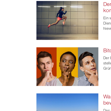
Der
ko
Ein 
Dien
hiev
Bit
Der 
stel
Grün
Was
bew
Das 