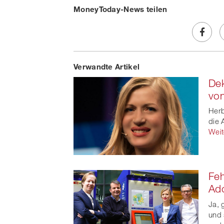
MoneyToday-News teilen
Share
Verwandte Artikel
on
Dek
Faceb
von
t
Herb
die 
Weit
Feh
Ado
Ja, 
und 