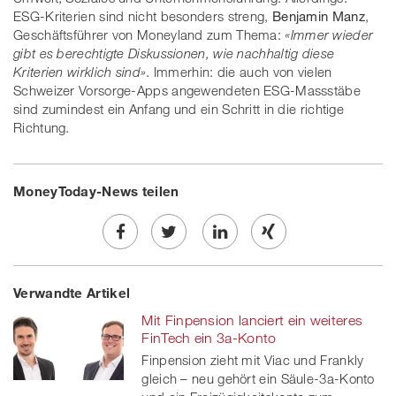
ESG-Kriterien sind nicht besonders streng,
Benjamin Manz
,
Geschäftsführer von Moneyland zum Thema:
«Immer wieder
gibt es berechtigte Diskussionen, wie nachhaltig diese
Kriterien wirklich sind»
. Immerhin: die auch von vielen
Schweizer Vorsorge-Apps angewendeten ESG-Massstäbe
sind zumindest ein Anfang und ein Schritt in die richtige
Richtung.
MoneyToday-News teilen
Share
Twe
Share
Share
Verwandte Artikel
on
et
on
on
Mit Finpension lanciert ein weiteres
Facebook
on
linkedin
Xing
FinTech ein 3a-Konto
Finpension zieht mit Viac und Frankly
twitt
gleich – neu gehört ein Säule-3a-Konto