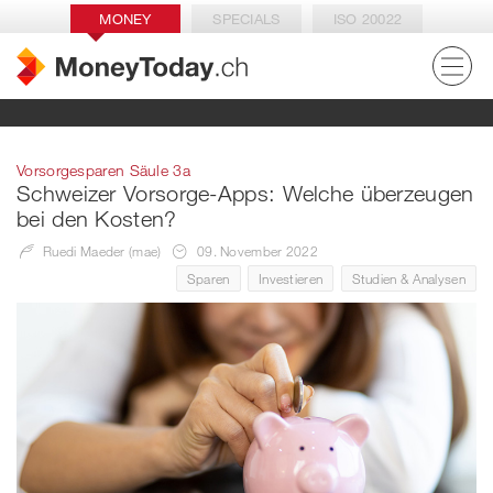
MONEY
SPECIALS
ISO 20022
Vorsorgesparen Säule 3a
Schweizer Vorsorge-Apps: Welche überzeugen
bei den Kosten?
Ruedi Maeder (mae)
09. November 2022
Sparen
Investieren
Studien & Analysen