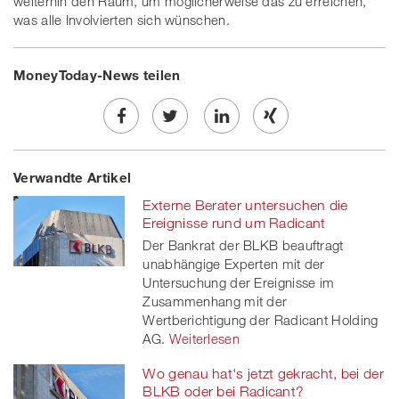
weiterhin den Raum, um möglicherweise das zu erreichen,
was alle Involvierten sich wünschen.
MoneyToday-News teilen
Share
Twe
Share
Share
Verwandte Artikel
on
et
on
on
Externe Berater untersuchen die
Facebook
on
linkedin
Xing
Ereignisse rund um Radicant
Der Bankrat der BLKB beauftragt
twitt
unabhängige Experten mit der
Untersuchung der Ereignisse im
er
Zusammenhang mit der
Wertberichtigung der Radicant Holding
AG.
Weiterlesen
Wo genau hat's jetzt gekracht, bei der
BLKB oder bei Radicant?