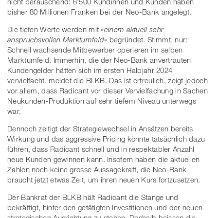
nicht berauschend: 6'500 Kundinnen und Kunden haben
bisher 80 Millionen Franken bei der Neo-Bank angelegt.
Die tiefen Werte werden mit
«einem aktuell sehr
anspruchsvollen Marktumfeld»
begründet. Stimmt, nur:
Schnell wachsende Mitbewerber operieren im selben
Marktumfeld. Immerhin, die der Neo-Bank anvertrauten
Kundengelder hätten sich im ersten Halbjahr 2024
vervielfacht, meldet die BLKB. Das ist erfreulich, zeigt jedoch
vor allem, dass Radicant vor dieser Vervielfachung in Sachen
Neukunden-Produktion auf sehr tiefem Niveau unterwegs
war.
Dennoch zeitigt der Strategiewechsel in Ansätzen bereits
Wirkung und das aggressive Pricing könnte tatsächlich dazu
führen, dass Radicant schnell und in respektabler Anzahl
neue Kunden gewinnen kann. Insofern haben die aktuellen
Zahlen noch keine grosse Aussagekraft, die Neo-Bank
braucht jetzt etwas Zeit, um ihren neuen Kurs fortzusetzen.
Der Bankrat der BLKB hält Radicant die Stange und
bekräftigt, hinter den getätigten Investitionen und der neuen
strategischen Ausrichtung zu stehen. Deshalb beissen die