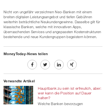
Nicht von ungefähr verzeichnen Neo-Banken mit einem
breiten digitalen Leistungsangebot und tiefen Gebühren
weiterhin beträchtliche Neukundengewinne. Dasselbe gilt für
klassische Banken, welche mit innovativen Apps,
überraschenden Services und angepassten Kostenstrukturen
bestehende und neue Kundengruppen begeistern können.
MoneyToday-News teilen
Share
Twe
Share
Share
Verwandte Artikel
on
et
on
on
Hauptbank zu sein ist erfreulich, aber:
Facebook
on
linkedin
Xing
wer kann die Position auf Dauer
halten?
twitt
Welche Banken bevorzugen