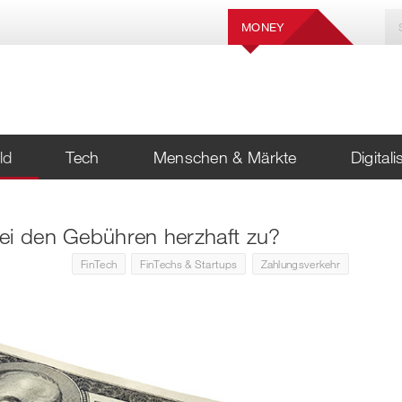
MONEY
ld
Tech
Menschen & Märkte
Digital
Finanzwelt
Geld
Tech
Menschen & Mär
Digitalisierung
herungen
g & Payments
hain
ät
 of Banking
Aktuelle Beiträge in
Aktuelle Beiträge in
Aktuelle Beiträge in
Aktuelle Beiträge in
Aktuelle Beiträge in
bei den Gebühren herzhaft zu?
Payrexx setzt verstärkt auf
Payrexx setzt verstärkt auf
Der Tod des
Der Tod des
X Money ist offiziell
n & Analysen
inance
che Intelligenz
tigkeit
 Super Apps
die Strategie: Alles aus
die Strategie: Alles aus
menschlichen Wissens
menschlichen Wissens
gestartet
FinTech
FinTechs & Startups
Zahlungsverkehr
einer Hand
einer Hand
ing
ded Finance
e Identität
g & Education
Michael Eidel verlässt
KI wird auch den
Souveräne KI-Agenten für
Banking & Finance-
Die Pipeline von Twint
Yapeal und wechselt zu
Zahlungsverkehr
die Schweiz und aus der
Ausbildung für die
bleibt gut gefüllt
erung
n & Kryptos
h
& Kultur
Twint
fundamental verändern
Schweiz?
Finanzwelt von morgen
eit
 & Institutionen
 to go