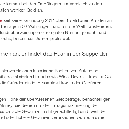
shalb kommt bei den Empfängern, im Vergleich zu den
tlich weniger Geld an.
e
seit seiner Gründung 2011 über 15 Millionen Kunden an
enbeträge in 50 Währungen rund um die Welt transferieren.
Auslandsüberweisungen einen guten Namen gemacht und
echs, bereits seit Jahren profitabel.
anken an, er findet das Haar in der Suppe der
Kostenvergleichen klassische Banken von Anfang an
it spezialisierten FinTechs wie Wise, Revolut, Transfer Go,
die Gründer ein interessantes Haar in der Gebühren-
igen Höhe der überwiesenen Geldbeträge, benachteiligen
 Money, sie dienen nur der Ertragsmaximierung der
ass variable Gebühren nicht gerechtfertigt sind, weil der
wand oder höhere Gebühren verursachen würde, als die