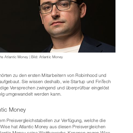
s Atlantic Money | Bild: Atlantic Money
örten zu den ersten Mitarbeitern von Robinhood und
ufgebaut. Sie wissen deshalb, wie Startup und FinTech
undige Versprechen zwingend und überprüfbar eingelöst
rfolg umgewandelt werden kann.
ntic Money
ern Preisvergleichstabellen zur Verfügung, welche die
Wise hat Atlantic Money aus diesen Preisvergleichen
 Atlantic Money seine Wettbewerbs-Kanonen gegen Wise