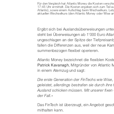
Für den Vergleich hat Atlantic Money die Kosten versch
17:45 Uhr ermittelt. Die Kosten ergeben sich zum Teil a
Atlantic), sowie einem Aufschlag beim Wechselkurs. Le
aktuellen Wechselkurs (den Atlantic Money oder Wise a
Ergibt sich bei Auslandsüberweisungen unter
steht bei Überweisungen ab 1'000 Euro Atl
ungeschlagen an der Spitze der Tiefpreisan
fallen die Differenzen aus, weil der neue K
summenbezogen flexibel operieren.
Atlantic Money bezeichnet die flexiblen Kos
Patrick Kavanagh
, Mitgründer von Atlantic M
in einem Atemzug und sagt:
Die erste Generation der FinTechs wie Wise,
geleistet, allerdings bestrafen sie durch ihre
Ausland schicken müssen. Mit unserer fixen
der Fall.»
Das FinTech ist überzeugt, ein Angebot gesc
mithalten kann.