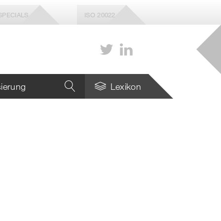
SPECIALS
ISO 20022
isierung
Lexikon
kte
Der Erfolg der digitalen
Der Erfolg der digitalen
Souveräne KI: Warum
Souveräne KI: Warum
X Money: Angriff auf
Vermögensverwalter in der
Vermögensverwalter in der
Rechenleistung zur
Rechenleistung zur
Banken aus einer völlig
Schweiz
Schweiz
Staatsräson wird
Staatsräson wird
anderen Richtung
X Money ist offiziell
Wenn klassische Banken
Wird die KI zum neuen
Der Standort von
Twint wächst, aber: Was
gestartet
zu Neo-Banken
Gatekeeper in der
Rechenzentren und die
der Bezahl-App gefährlich
aufschliessen
Finanzberatung?
Sache mit dem Strom
werden kann