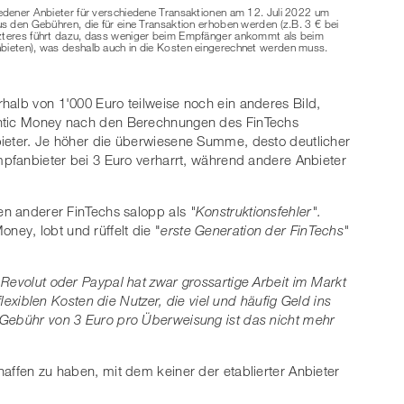
iedener Anbieter für verschiedene Transaktionen am 12. Juli 2022 um
us den Gebühren, die für eine Transaktion erhoben werden (z.B. 3 € bei
tzteres führt dazu, dass weniger beim Empfänger ankommt als beim
nbieten), was deshalb auch in die Kosten eingerechnet werden muss.
halb von 1'000 Euro teilweise noch ein anderes Bild,
antic Money nach den Berechnungen des FinTechs
bieter. Je höher die überwiesene Summe, desto deutlicher
ampfanbieter bei 3 Euro verharrt, während andere Anbieter
ten anderer FinTechs salopp als
"Konstruktionsfehler".
oney, lobt und rüffelt die "
erste Generation der FinTechs"
 Revolut oder Paypal hat zwar grossartige Arbeit im Markt
 flexiblen Kosten die Nutzer, die viel und häufig Geld ins
 Gebühr von 3 Euro pro Überweisung ist das nicht mehr
haffen zu haben, mit dem keiner der etablierter Anbieter