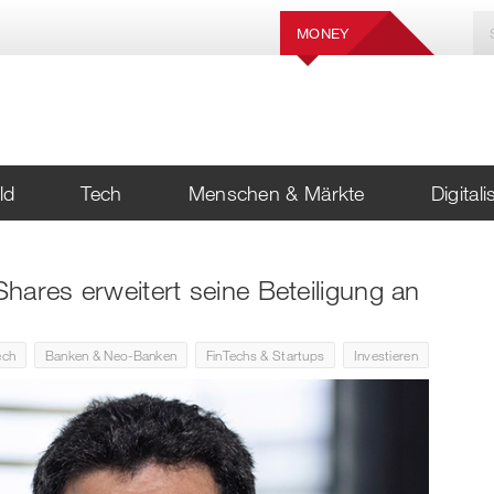
MONEY
ld
Tech
Menschen & Märkte
Digital
Shares erweitert seine Beteiligung an
ech
Banken & Neo-Banken
FinTechs & Startups
Investieren