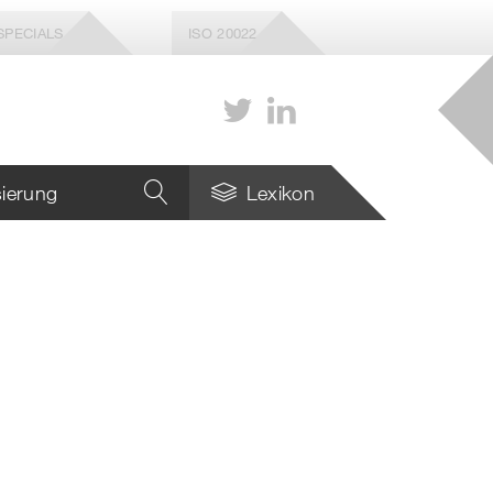
SPECIALS
ISO 20022
isierung
Lexikon