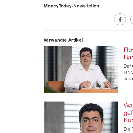
MoneyToday-News teilen
Share
Verwandte Artikel
on
Flo
Faceb
Ban
t
Der 
FINM
aus 
Wa
gef
Ku
Die 