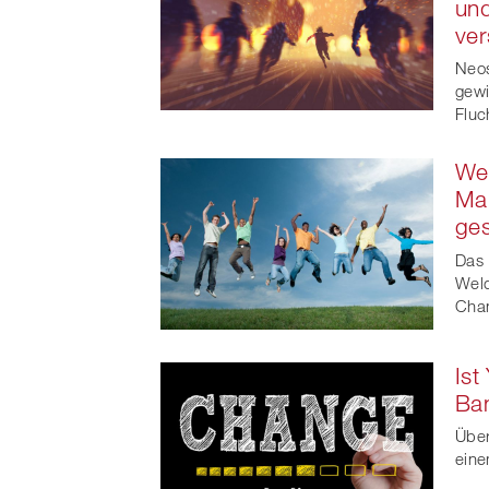
und
ve
Neos
gewi
Fluc
We
Mar
ges
Das 
Welc
Cha
Ist
Ba
Über
eine