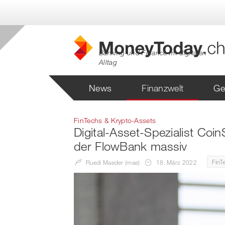
Banking und Finance im digitalen
Alltag
News
Finanzwelt
Ge
FinTechs & Krypto-Assets
Digital-Asset-Spezialist Coin
der FlowBank massiv
FinT
Ruedi Maeder (mae)
18. März 2022