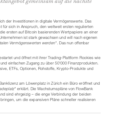
uktangebot gemeinsam auf die nächste
ch der Investitionen in digitale Vermögenswerte. Das
ür sich in Anspruch, den weltweit ersten regulierten
die ersten auf Bitcoin basierenden Wertpapiere an einer
Unternehmen ist stark gewachsen und will nach eigenen
gitalen Vermögenswerten werden"
. Das nun offenbar
tartet und öffnet mit ihrer Trading-Plattform Rookies wie
 und einfachen Zugang zu über 50'000 Finanzprodukten.
usive, ETFs, Optionen, Rohstoffe, Krypto-Produkte und
Banklizenz am Löwenplatz in Zürich ein Büro eröffnet und
adeplatz"
erklärt. Die Wachstumspläne von FlowBank
nd sind ehrgeizig – die enge Verbindung der beiden
f bringen, um die expansiven Pläne schneller realisieren