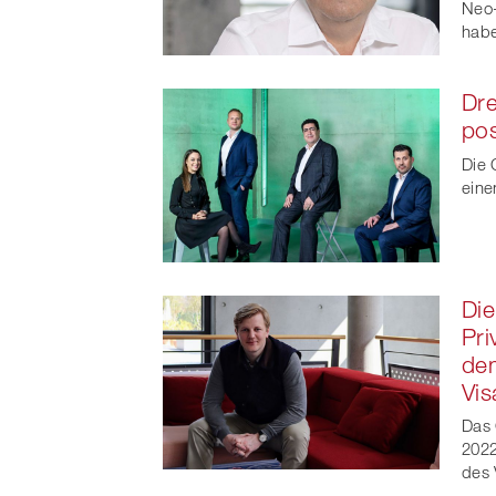
Neo-
habe
Dre
pos
Die 
eine
Die
Pri
dem
Vis
Das 
202
des 