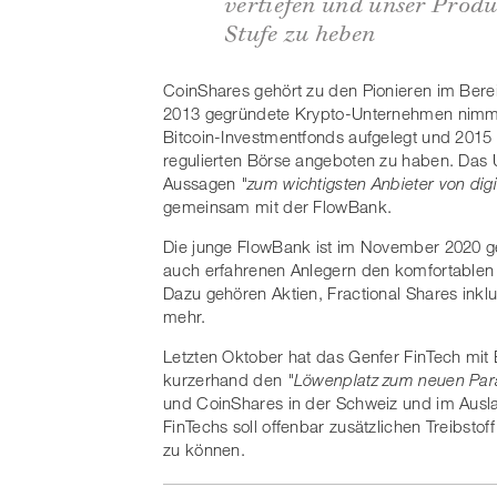
vertiefen und unser Prod
Stufe zu heben
CoinShares gehört zu den Pionieren im Berei
2013 gegründete Krypto-Unternehmen nimmt f
Bitcoin-Investmentfonds aufgelegt und 2015 
regulierten Börse angeboten zu haben. Das 
Aussagen
"zum wichtigsten Anbieter von di
gemeinsam mit der FlowBank.
Die junge FlowBank ist im November 2020 ges
auch erfahrenen Anlegern den komfortablen
Dazu gehören Aktien, Fractional Shares inkl
mehr.
Letzten Oktober hat das Genfer FinTech mit 
kurzerhand den
"Löwenplatz zum neuen Par
und CoinShares in der Schweiz und im Ausla
FinTechs soll offenbar zusätzlichen Treibstof
zu können.