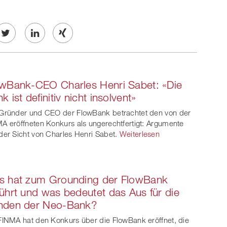
Twe
Share
Share
et
on
on
wBank-CEO Charles Henri Sabet: «Die
ook
on
linkedin
Xing
k ist definitiv nicht insolvent»
witt
Gründer und CEO der FlowBank betrachtet den von der
A eröffneten Konkurs als ungerechtfertigt: Argumente
er
der Sicht von Charles Henri Sabet.
Weiterlesen
s hat zum Grounding der FlowBank
ührt und was bedeutet das Aus für die
nden der Neo-Bank?
FINMA hat den Konkurs über die FlowBank eröffnet, die