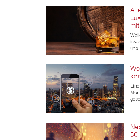
Alt
Lux
mit
Woll
inve
und 
Wer
kom
Eine
Mome
ges
Ne
50