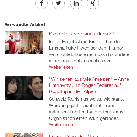
Share
Twe
Share
Share
Verwandte Artikel
on
et
on
on
Kann die Kirche auch Humor?
Facebook
on
linkedin
Xing
In der Regel ist die Kirche eher der
Ernsthaftigkeit, weniger dem Humor
twitt
verpflichtet. Das eine muss das andere
er
allerdings nicht ausschliessen.
Weiterlesen
"Wir sehen aus wie Ameisen" – Anne
Hathaway und Roger Federer auf
Roadtrip in den Alpen
Schweiz Tourismus weiss, wie starke
Werbung geht – auch mit ihrem
aktuellen Kurzfilm hat die Tourismus-
Organisation einen Wurf gelandet.
Weiterlesen
Ladies Drive, das Magazin und