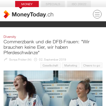
MONEY
SPECIALS
ISO 20022
Diversity
Commerzbank und die DFB-Frauen: "Wir
brauchen keine Eier, wir haben
Pferdeschwänze"
Sonya Fricker (fri)
02. September 2019
Gesellschaft
Marketing
Cheers to go