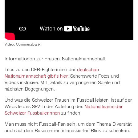
Video: Commerzbank
Informationen zur Frauen-Nationalmannschaft
Infos zu den DFB-Fighterinnen der
deutschen
Nationalmannschaft gibt's hier
. Sehenswerte Fotos und
Videos inklusive. Mit Details zu vergangenen Spiele und
nächsten Begegnungen.
Und was die Schweizer Frauen im Fussball leisten, ist auf der
Website des SFV in der Abteilung des
Nationalteams der
Schweizer Fussballerinnen
zu finden.
Man muss nicht Fussball-Fan sein, um dem Thema Diversität
auch auf dem Rasen einen interessierten Blick zu schenken.