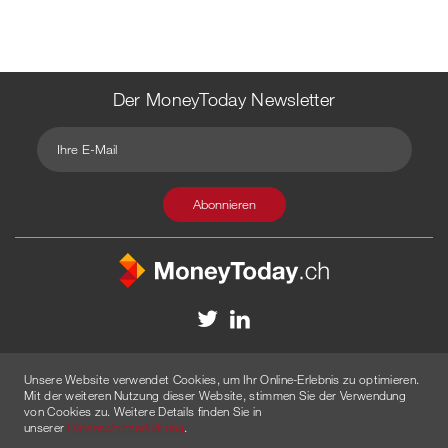
Der MoneyToday Newsletter
Kontakt
Redaktion
Impressum
Datenschutzerklärung
Unsere Website verwendet Cookies, um Ihr Online-Erlebnis zu optimieren.
Disclaimer
Werbung
Mit der weiteren Nutzung dieser Website, stimmen Sie der Verwendung
von Cookies zu. Weitere Details finden Sie in
© 2026 Created by
AGENTUR AM WASSER
unserer
Datenschutzerklärung
.