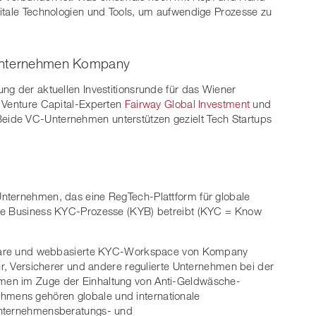
gitale Technologien und Tools, um aufwendige Prozesse zu
-Unternehmen Kompany
ng der aktuellen Investitionsrunde für das Wiener
enture Capital-Experten
Fairway Global Investment
und
Beide VC-Unternehmen unterstützen gezielt Tech Startups
nternehmen, das eine RegTech-Plattform für globale
rte Business KYC-Prozesse (KYB) betreibt (KYC = Know
.
tzbare und webbasierte KYC-Workspace von Kompany
er, Versicherer und andere regulierte Unternehmen bei der
men im Zuge der Einhaltung von Anti-Geldwäsche-
mens gehören globale und internationale
Unternehmensberatungs- und