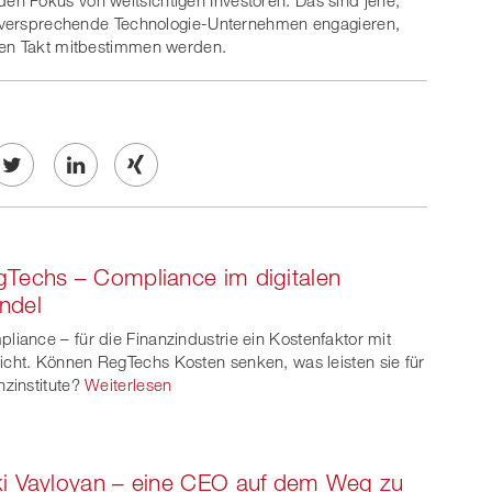
n Fokus von weitsichtigen Investoren. Das sind jene,
olgversprechende Technologie-Unternehmen engagieren,
den Takt mitbestimmen werden.
Twe
Share
Share
et
on
on
Techs – Compliance im digitalen
ook
on
linkedin
Xing
ndel
witt
liance – für die Finanzindustrie ein Kostenfaktor mit
cht. Können RegTechs Kosten senken, was leisten sie für
er
nzinstitute?
Weiterlesen
i Vayloyan – eine CEO auf dem Weg zu