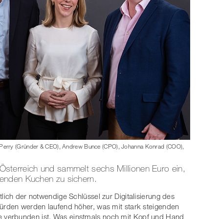
Perry (Gründer & CEO), Andrew Bunce (CPO), Johanna Konrad (COO),
sterreich und sammelt sechs Millionen Euro ein,
enden Kuchen zu sichern.
lich der notwendige Schlüssel zur Digitalisierung des
Hürden werden laufend höher, was mit stark steigenden
 verbunden ist. Was einstmals noch mit Kopf und Hand