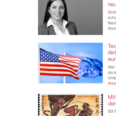
neu
Sind
scho
Nach
Weit
Tec
Akt
eur
War 
als 
Unte
Weit
Mit
de
SIX 