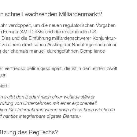
n schnell wachsenden Milliardenmarkt?
ahr verdoppelt, um die neuen regulatorischen Vorgaben
 in Europa (AMLD 4&5) und die anstehenden US-
 Dies und die Einführung milliardenschwerer Konjunktur-
 zu einem drastischen Anstieg der Nachfrage nach einer
ung der ehemals manuell durchgeführten Compliance-
 Vertriebspipeline gespiegelt, die ist in den letzten zwölf
gen.
ert:
on treibt den Bedarf nach einer weitaus stärker
prüfung von Unternehmen mit einer exponentiell
iken für Unternehmen waren noch nie so hoch wie heute
ahtlos integrierbare digitale Dienste.»
hätzung des RegTechs?