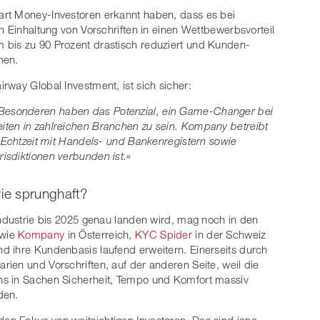
rt Money-Investoren erkannt haben, dass es bei
n Einhaltung von Vorschriften in einen Wettbewerbsvorteil
bis zu 90 Prozent drastisch reduziert und Kunden-
nen.
airway Global Investment, ist sich sicher:
esonderen haben das Potenzial, ein Game-Changer bei
ten in zahlreichen Branchen zu sein. Kompany betreibt
n Echtzeit mit Handels- und Bankenregistern sowie
isdiktionen verbunden ist.»
ie sprunghaft?
Industrie bis 2025 genau landen wird, mag noch in den
 wie
Kompany
in Österreich,
KYC Spider
in der Schweiz
d ihre Kundenbasis laufend erweitern. Einerseits durch
ien und Vorschriften, auf der anderen Seite, weil die
hs in Sachen Sicherheit, Tempo und Komfort massiv
den.