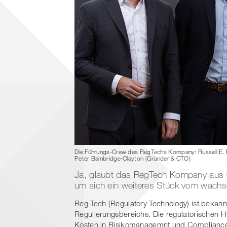
Die Führungs-Crew des RegTechs Kompany: Russell E. 
Peter Bainbridge-Clayton (Gründer & CTO)
Ja, glaubt das RegTech Kompany aus Ö
um sich ein weiteres Stück vom wachs
Reg Tech (Regulatory Technology) ist bekannt
Regulierungsbereichs. Die regulatorischen 
Kosten in Risikomanagemnt und Compliance