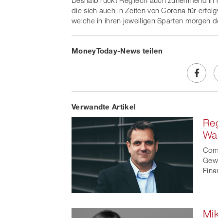
Deshalb rückt RegTech auch zunehmend in de
die sich auch in Zeiten von Corona für erf
welche in ihren jeweiligen Sparten morgen 
MoneyToday-News teilen
Share
Verwandte Artikel
on
Reg
Faceb
Wa
t
Comp
Gewi
Fina
Mik