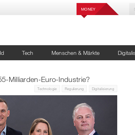
MONEY
ld
Tech
Menschen & Märkte
Digital
5-Milliarden-Euro-Industrie?
Technologie
Regulierung
Digitalisierung