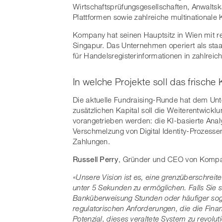
Wirtschaftsprüfungsgesellschaften, Anwalts
Plattformen sowie zahlreiche multinationale
Kompany hat seinen Hauptsitz in Wien mit r
Singapur. Das Unternehmen operiert als staatlic
für Handelsregisterinformationen in zahlrei
In welche Projekte soll das frische 
Die aktuelle Fundraising-Runde hat dem Un
zusätzlichen Kapital soll die Weiterentwick
vorangetrieben werden: die KI-basierte Analy
Verschmelzung von Digital Identity-Prozess
Zahlungen.
Russell Perry
, Gründer und CEO von Kompa
«Unsere Vision ist es, eine grenzüberschrei
unter 5 Sekunden zu ermöglichen. Falls Sie s
Banküberweisung Stunden oder häufiger soga
regulatorischen Anforderungen, die die Finan
Potenzial, dieses veraltete System zu revolut