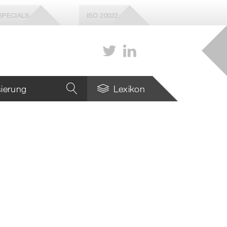
SPECIALS
ISO 20022
isierung
Lexikon