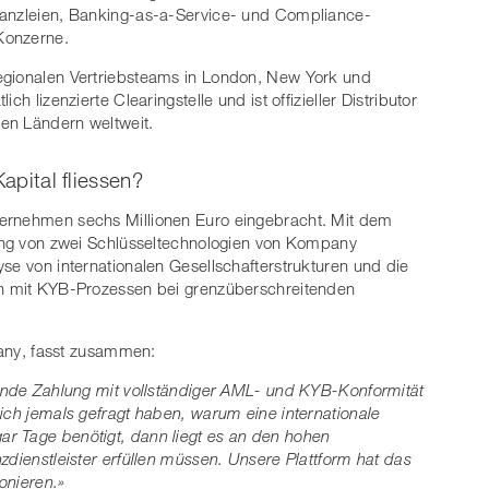
kanzleien, Banking-as-a-Service- und Compliance-
 Konzerne.
egionalen Vertriebsteams in London, New York und
h lizenzierte Clearingstelle und ist offizieller Distributor
chen Ländern weltweit.
Kapital fliessen?
ternehmen sechs Millionen Euro eingebracht. Mit dem
lung von zwei Schlüsseltechnologien von Kompany
se von internationalen Gesellschafterstrukturen und die
en mit KYB-Prozessen bei grenzüberschreitenden
ny, fasst zusammen:
tende Zahlung mit vollständiger AML- und KYB-Konformität
ich jemals gefragt haben, warum eine internationale
r Tage benötigt, dann liegt es an den hohen
zdienstleister erfüllen müssen. Unsere Plattform hat das
ionieren.»