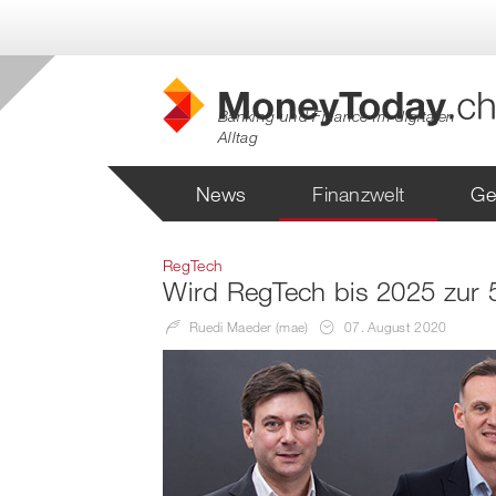
Banking und Finance im digitalen
Alltag
News
Finanzwelt
Ge
RegTech
Wird RegTech bis 2025 zur 5
Ruedi Maeder (mae)
07. August 2020