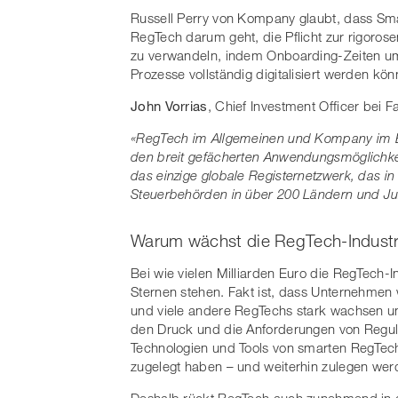
Russell Perry von Kompany glaubt, dass Sma
RegTech darum geht, die Pflicht zur rigorose
zu verwandeln, indem Onboarding-Zeiten um 
Prozesse vollständig digitalisiert werden kön
John Vorrias
, Chief Investment Officer bei F
«RegTech im Allgemeinen und Kompany im B
den breit gefächerten Anwendungsmöglichkei
das einzige globale Registernetzwerk, das i
Steuerbehörden in über 200 Ländern und Jur
Warum wächst die RegTech-Industr
Bei wie vielen Milliarden Euro die RegTech-
Sternen stehen. Fakt ist, dass Unternehmen
und viele andere RegTechs stark wachsen un
den Druck und die Anforderungen von Regular
Technologien und Tools von smarten RegTec
zugelegt haben – und weiterhin zulegen wer