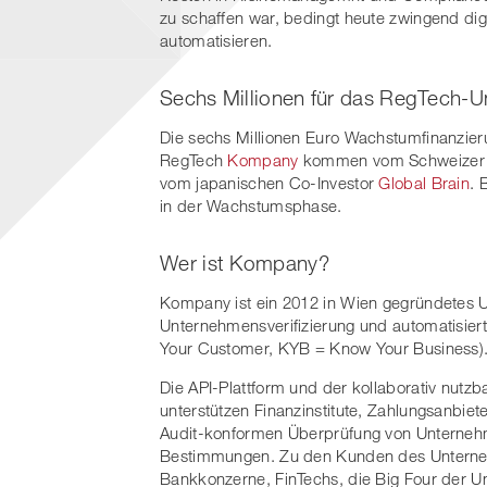
zu schaffen war, bedingt heute zwingend di
automatisieren.
Sechs Millionen für das RegTech
Die sechs Millionen Euro Wachstumfinanzieru
RegTech
Kompany
kommen vom Schweizer V
vom japanischen Co-Investor
Global Brain
. 
in der Wachstumsphase.
Wer ist Kompany?
Kompany ist ein 2012 in Wien gegründetes U
Unternehmensverifizierung und automatisie
Your Customer, KYB = Know Your Business)
Die API-Plattform und der kollaborativ nu
unterstützen Finanzinstitute, Zahlungsanbiet
Audit-konformen Überprüfung von Unterneh
Bestimmungen. Zu den Kunden des Unterneh
Bankkonzerne, FinTechs, die Big Four der 