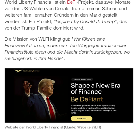
World Liberty Financial ist ein
DeFi
-Projekt, das zwei Monate
vor den US-Wahlen von Donald Trump, seinen Söhnen und
weiteren familiennahen Gründern in den Markt gestellt
worden ist. Ein Projekt,
"Inspired by Donald J. Trump"
, das
von der Trump-Familie dominiert wird.
Die Mission von WLFI klingt gut:
"Wir führen eine
Finanzrevolution an, indem wir den Würgegriff traditioneller
Finanzinstitute lösen und die Macht dorthin zurückgeben, wo
sie hingehört: in Ihre Hände"
.
Website der World Liberty Financial (Quelle: Website WLFI)