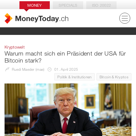
MONEY
SPECIALS
ISO 20022
Kryptowelt
Warum macht sich ein Präsident der USA für
Bitcoin stark?
Ruedi Maeder (mae)
01. April 2025
Politik & Institutionen
Bitcoin & Kryptos