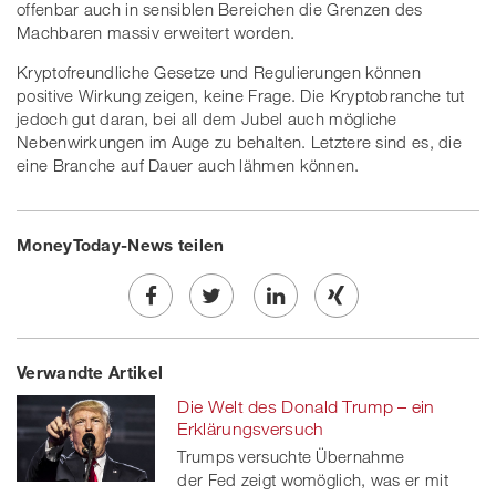
offenbar auch in sensiblen Bereichen die Grenzen des
Machbaren massiv erweitert worden.
Kryptofreundliche Gesetze und Regulierungen können
positive Wirkung zeigen, keine Frage. Die Kryptobranche tut
jedoch gut daran, bei all dem Jubel auch mögliche
Nebenwirkungen im Auge zu behalten. Letztere sind es, die
eine Branche auf Dauer auch lähmen können.
MoneyToday-News teilen
Share
Twe
Share
Share
Verwandte Artikel
on
et
on
on
Die Welt des Donald Trump – ein
Facebook
on
linkedin
Xing
Erklärungsversuch
Trumps versuchte Übernahme
twitt
der Fed zeigt womöglich, was er mit