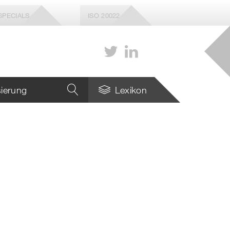
SPECIALS
ISO 20022
isierung
Lexikon