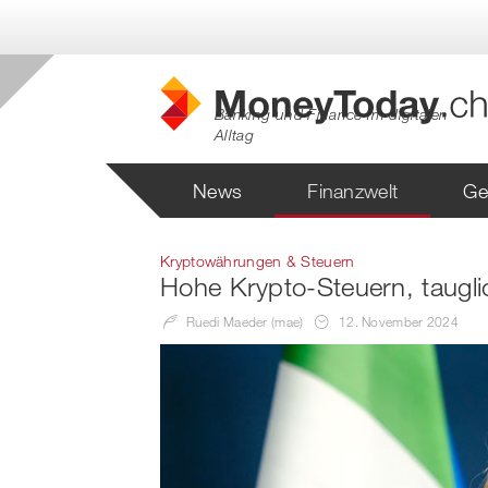
Banking und Finance im digitalen
Alltag
News
Finanzwelt
Ge
Kryptowährungen & Steuern
Hohe Krypto-Steuern, tauglic
Ruedi Maeder (mae)
12. November 2024