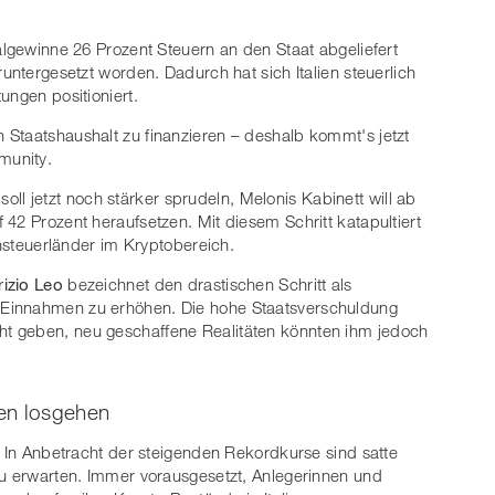
algewinne 26 Prozent Steuern an den Staat abgeliefert
runtergesetzt worden. Dadurch hat sich Italien steuerlich
ungen positioniert.
Staatshaushalt zu finanzieren – deshalb kommt's jetzt
munity.
 soll jetzt noch stärker sprudeln, Melonis Kabinett will ab
42 Prozent heraufsetzen. Mit diesem Schritt katapultiert
chsteuerländer im Kryptobereich.
izio Leo
bezeichnet den drastischen Schritt als
 Einnahmen zu erhöhen. Die hohe Staatsverschuldung
t geben, neu geschaffene Realitäten könnten ihm jedoch
en losgehen
. In Anbetracht der steigenden Rekordkurse sind satte
zu erwarten. Immer vorausgesetzt, Anlegerinnen und