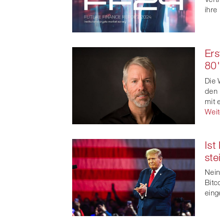
ihre
Ers
80
Die 
den 
mit 
Weit
Ist
ste
Nein
Bitc
eing