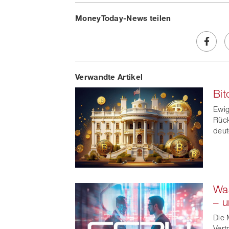
MoneyToday-News teilen
Share
Verwandte Artikel
on
Bit
Faceb
Ewig
t
Rück
deut
Was
– u
Die 
Vert