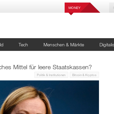
MONEY
ld
Tech
Menschen & Märkte
Digital
hes Mittel für leere Staatskassen?
Politik & Institutionen
Bitcoin & Kryptos