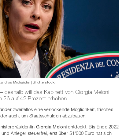
exandros Michailidis | Shutterstock)
d – deshalb will das Kabinett von Giorgia Meloni
n 26 auf 42 Prozent erhöhen.
nder zweifellos eine verlockende Möglichkeit, frisches
 Oder auch, um Staatsschulden abzubauen.
inisterpräsidentin
Giorgia Meloni
entdeckt. Bis Ende 2022
und Anleger steuerfrei, erst über 51'000 Euro hat sich