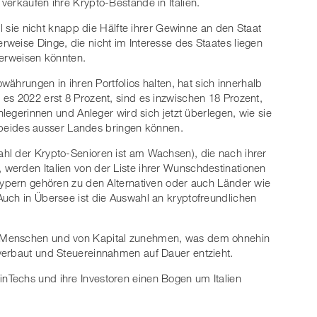
verkaufen ihre Krypto-Bestände in Italien.
il sie nicht knapp die Hälfte ihrer Gewinne an den Staat
weise Dinge, die nicht im Interesse des Staates liegen
t erweisen könnten.
owährungen in ihren Portfolios halten, hat sich innerhalb
es 2022 erst 8 Prozent, sind es inzwischen 18 Prozent,
nlegerinnen und Anleger wird sich jetzt überlegen, wie sie
er beides ausser Landes bringen können.
hl der Krypto-Senioren ist am Wachsen), die nach ihrer
werden Italien von der Liste ihrer Wunschdestinationen
Zypern gehören zu den Alternativen oder auch Länder wie
uch in Übersee ist die Auswahl an kryptofreundlichen
 Menschen und von Kapital zunehmen, was dem ohnehin
verbaut und Steuereinnahmen auf Dauer entzieht.
Techs und ihre Investoren einen Bogen um Italien