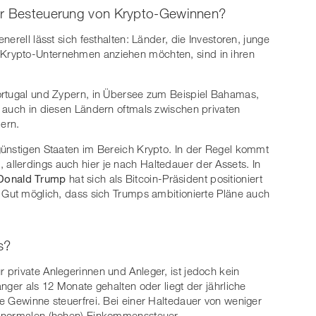
der Besteuerung von Krypto-Gewinnen?
erell lässt sich festhalten: Länder, die Investoren, junge
Krypto-Unternehmen anziehen möchten, sind in ihren
.
ortugal und Zypern, in Übersee zum Beispiel Bahamas,
 auch in diesen Ländern oftmals zwischen privaten
dern.
günstigen Staaten im Bereich Krypto. In der Regel kommt
llerdings auch hier je nach Haltedauer der Assets. In
Donald Trump
hat sich als Bitcoin-Präsident positioniert
 Gut möglich, dass sich Trumps ambitionierte Pläne auch
s?
ür private Anlegerinnen und Anleger, ist jedoch kein
nger als 12 Monate gehalten oder liegt der jährliche
e Gewinne steuerfrei. Bei einer Haltedauer von weniger
r normalen (hohen) Einkommenssteuer.