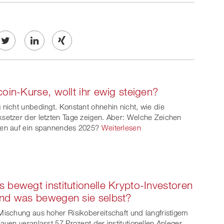
Twe
Share
Share
et
on
on
coin-Kurse, wollt ihr ewig steigen?
ook
on
linkedin
Xing
 nicht unbedingt. Konstant ohnehin nicht, wie die
witt
setzer der letzten Tage zeigen. Aber: Welche Zeichen
en auf ein spannendes 2025?
Weiterlesen
er
 bewegt institutionelle Krypto-Investoren
nd was bewegen sie selbst?
Mischung aus hoher Risikobereitschaft und langfristigem
rauen veranlasst 57 Prozent der institutionellen Anleger,