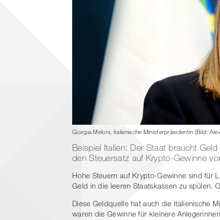
Giorgia Meloni, italienische Ministerpräsidentin (Bild: Al
Beispiel Italien: Der Staat braucht Gel
den Steuersatz auf Krypto-Gewinne vo
Hohe Steuern auf Krypto-Gewinne sind für Lä
Geld in die leeren Staatskassen zu spülen.
Diese Geldquelle hat auch die italienische M
waren die Gewinne für kleinere Anlegerinnen 