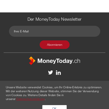
Der MoneyToday Newsletter
Kontakt
Redaktion
Impressum
Datenschutzerklärung
Unsere Website verwendet Cookies, um Ihr Online-Erlebnis zu optimieren.
Disclaimer
Werbung
Mit der weiteren Nutzung dieser Website, stimmen Sie der Verwendung
von Cookies zu. Weitere Details finden Sie in
© 2026 Created by
AGENTUR AM WASSER
unserer
Datenschutzerklärung
.
OK