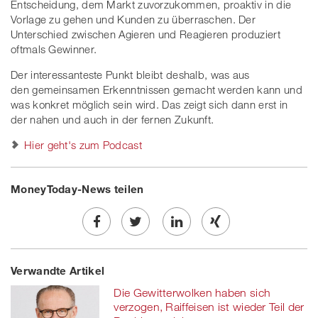
Entscheidung, dem Markt zuvorzukommen, proaktiv in die
Vorlage zu gehen und Kunden zu überraschen. Der
Unterschied zwischen Agieren und Reagieren produziert
oftmals Gewinner.
Der interessanteste Punkt bleibt deshalb, was aus
den gemeinsamen Erkenntnissen gemacht werden kann und
was konkret möglich sein wird. Das zeigt sich dann erst in
der nahen und auch in der fernen Zukunft.
Hier geht's zum Podcast
MoneyToday-News teilen
Share
Twe
Share
Share
Verwandte Artikel
on
et
on
on
Die Gewitterwolken haben sich
Facebook
on
linkedin
Xing
verzogen, Raiffeisen ist wieder Teil der