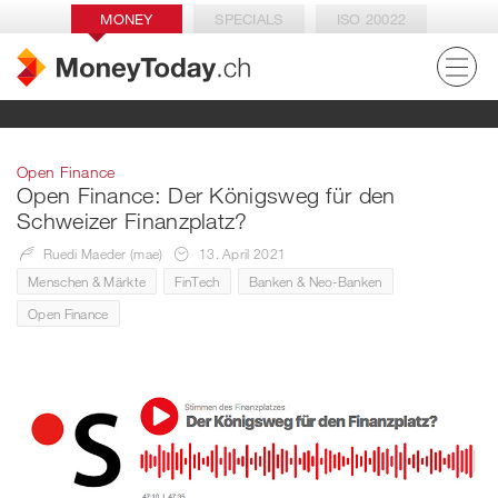
MONEY
SPECIALS
ISO 20022
Open Finance
Open Finance: Der Königsweg für den
Schweizer Finanzplatz?
Ruedi Maeder (mae)
13. April 2021
Menschen & Märkte
FinTech
Banken & Neo-Banken
Open Finance