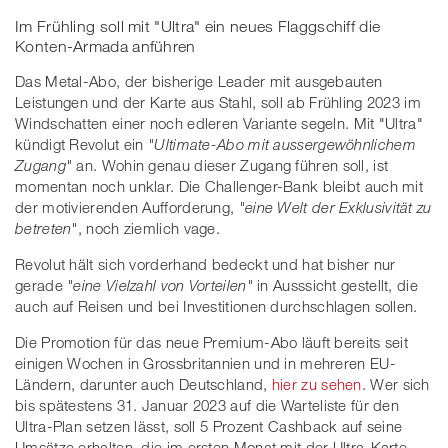
Im Frühling soll mit "Ultra" ein neues Flaggschiff die
Konten-Armada anführen
Das Metal-Abo, der bisherige Leader mit ausgebauten
Leistungen und der Karte aus Stahl, soll ab Frühling 2023 im
Windschatten einer noch edleren Variante segeln. Mit "Ultra"
kündigt Revolut ein
"Ultimate-Abo mit aussergewöhnlichem
Zugang"
an. Wohin genau dieser Zugang führen soll, ist
momentan noch unklar. Die Challenger-Bank bleibt auch mit
der motivierenden Aufforderung,
"eine Welt der Exklusivität zu
betreten"
, noch ziemlich vage.
Revolut hält sich vorderhand bedeckt und hat bisher nur
gerade
"eine Vielzahl von Vorteilen"
in Ausssicht gestellt, die
auch auf Reisen und bei Investitionen durchschlagen sollen.
Die Promotion für das neue Premium-Abo läuft bereits seit
einigen Wochen in Grossbritannien und in mehreren EU-
Ländern, darunter auch Deutschland,
hier zu sehen
. Wer sich
bis spätestens 31. Januar 2023 auf die Warteliste für den
Ultra-Plan setzen lässt, soll 5 Prozent Cashback auf seine
Umsätze erhalten, die im ersten Monat mit der Ultra-Karte