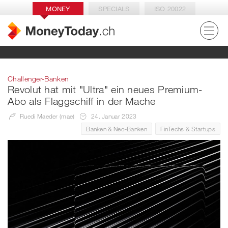
MONEY
SPECIALS
ISO 20022
Challenger-Banken
Revolut hat mit "Ultra" ein neues Premium-
Abo als Flaggschiff in der Mache
Ruedi Maeder (mae)
24. Januar 2023
Banken & Neo-Banken
FinTechs & Startups