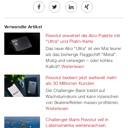
Share
Twe
Share
Share
Verwandte Artikel
on
et
on
on
Revolut erweitert die Abo-Palette mit
Facebook
on
linkedin
Xing
"Ultra" und Platin-Karte
Das neue Abo "Ultra" ist vier Mal teurer
twitt
als das bisherige Flaggschiff "Metal".
Mutig und verwegen – oder kühles
er
Kalkül?
Weiterlesen
Revolut bedient jetzt weltweit mehr
als 30 Millionen Kunden
Die Challenger-Bank bleibt auf
Wachstumskurs und kann inzwischen
von Skaleneffekten massiv profitieren.
Weiterlesen
Challenger-Bank Revolut will in
Lateinamerika weiterwachsen