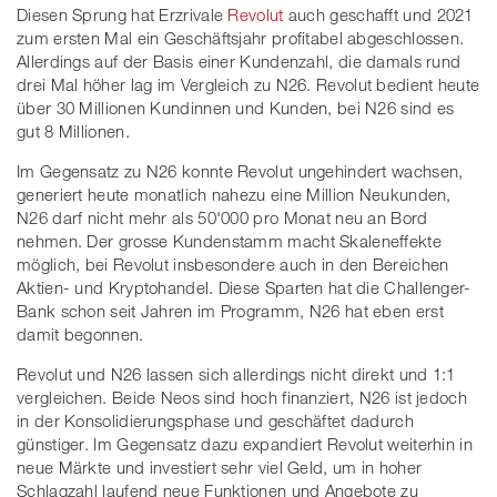
Diesen Sprung hat Erzrivale
Revolut
auch geschafft und 2021
zum ersten Mal ein Geschäftsjahr profitabel abgeschlossen.
Allerdings auf der Basis einer Kundenzahl, die damals rund
drei Mal höher lag im Vergleich zu N26. Revolut bedient heute
über 30 Millionen Kundinnen und Kunden, bei N26 sind es
gut 8 Millionen.
Im Gegensatz zu N26 konnte Revolut ungehindert wachsen,
generiert heute monatlich nahezu eine Million Neukunden,
N26 darf nicht mehr als 50'000 pro Monat neu an Bord
nehmen. Der grosse Kundenstamm macht Skaleneffekte
möglich, bei Revolut insbesondere auch in den Bereichen
Aktien- und Kryptohandel. Diese Sparten hat die Challenger-
Bank schon seit Jahren im Programm, N26 hat eben erst
damit begonnen.
Revolut und N26 lassen sich allerdings nicht direkt und 1:1
vergleichen. Beide Neos sind hoch finanziert, N26 ist jedoch
in der Konsolidierungsphase und geschäftet dadurch
günstiger. Im Gegensatz dazu expandiert Revolut weiterhin in
neue Märkte und investiert sehr viel Geld, um in hoher
Schlagzahl laufend neue Funktionen und Angebote zu