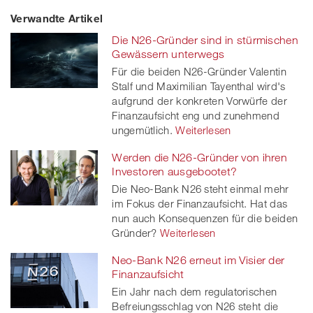
Verwandte Artikel
on
et
on
on
Die N26-Gründer sind in stürmischen
Facebook
on
linkedin
Xing
Gewässern unterwegs
Für die beiden N26-Gründer Valentin
twitt
Stalf und Maximilian Tayenthal wird's
aufgrund der konkreten Vorwürfe der
er
Finanzaufsicht eng und zunehmend
ungemütlich.
Weiterlesen
Werden die N26-Gründer von ihren
Investoren ausgebootet?
Die Neo-Bank N26 steht einmal mehr
im Fokus der Finanzaufsicht. Hat das
nun auch Konsequenzen für die beiden
Gründer?
Weiterlesen
Neo-Bank N26 erneut im Visier der
Finanzaufsicht
Ein Jahr nach dem regulatorischen
Befreiungsschlag von N26 steht die