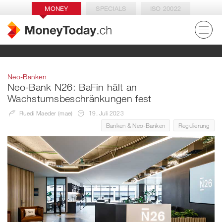
MONEY
SPECIALS
ISO 20022
Neo-Banken
Neo-Bank N26: BaFin hält an
Wachstumsbeschränkungen fest
Ruedi Maeder (mae)
19. Juli 2023
Banken & Neo-Banken
Regulierung