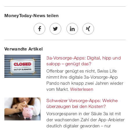
MoneyToday-News teilen
Share
Twe
Share
Share
Verwandte Artikel
on
et
on
on
3a-Vorsorge-Apps: Digital, hipp und
Facebook
on
linkedin
Xing
salopp – genügt das?
Offenbar genügt es nicht, Swiss Life
twitt
nimmt ihre digitale 3a-Vorsorge-App
Pando nach knapp zwei Jahren wieder
er
vom Markt.
Weiterlesen
Schweizer Vorsorge-Apps: Welche
überzeugen bei den Kosten?
Vorsorgesparen in der Säule 3a ist mit
der wachsenden Zahl der App-Anbieter
deutlich digitaler geworden – nur