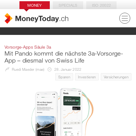
MONEY
SPECIALS
ISO 20022
Vorsorge-Apps Säule 3a
Mit Pando kommt die nächste 3a-Vorsorge-
App – diesmal von Swiss Life
Ruedi Maeder (mae)
28. Januar 2022
Sparen
Investieren
Versicherungen