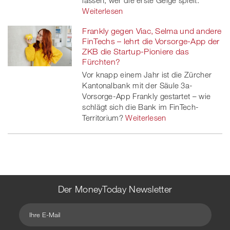
lassen, wer die erste Geige spielt.
Weiterlesen
Frankly gegen Viac, Selma und andere
FinTechs – lehrt die Vorsorge-App der
ZKB die Startup-Pioniere das
Fürchten?
Vor knapp einem Jahr ist die Zürcher
Kantonalbank mit der Säule 3a-
Vorsorge-App Frankly gestartet – wie
schlägt sich die Bank im FinTech-
Territorium?
Weiterlesen
Der MoneyToday Newsletter