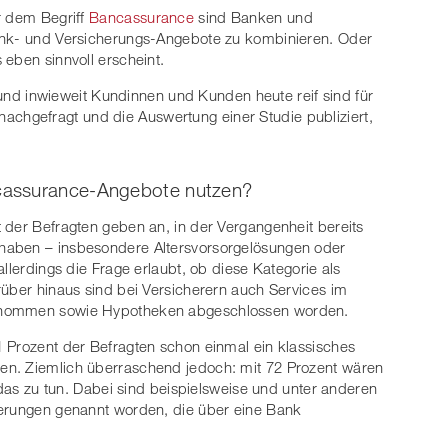
r dem Begriff
Bancassurance
sind Banken und
ank- und Versicherungs-Angebote zu kombinieren. Oder
 eben sinnvoll erscheint.
b und inwieweit Kundinnen und Kunden heute reif sind für
nachgefragt und die Auswertung einer Studie publiziert,
cassurance-Angebote nutzen?
 der Befragten geben an, in der Vergangenheit bereits
haben – insbesondere Altersvorsorgelösungen oder
llerdings die Frage erlaubt, ob diese Kategorie als
rüber hinaus sind bei Versicherern auch Services im
genommen sowie Hypotheken abgeschlossen worden.
 Prozent der Befragten schon einmal ein klassisches
en. Ziemlich überraschend jedoch: mit 72 Prozent wären
u das zu tun. Dabei sind beispielsweise und unter anderen
herungen genannt worden, die über eine Bank