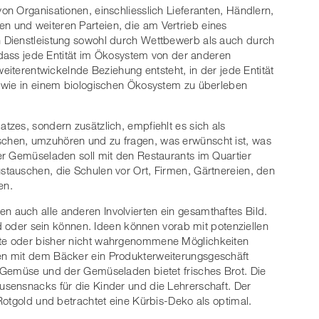
n Organisationen, einschliesslich Lieferanten, Händlern,
 und weiteren Parteien, die am Vertrieb eines
 Dienstleistung sowohl durch Wettbewerb als auch durch
, dass jede Entität im Ökosystem von der anderen
weiterentwickelnde Beziehung entsteht, in der jede Entität
 wie in einem biologischen Ökosystem zu überleben
zes, sondern zusätzlich, empfiehlt es sich als
hen, umzuhören und zu fragen, was erwünscht ist, was
er Gemüseladen soll mit den Restaurants im Quartier
tauschen, die Schulen vor Ort, Firmen, Gärtnereien, den
en.
auch alle anderen Involvierten ein gesamthaftes Bild.
nd oder sein können. Ideen können vorab mit potenziellen
te oder bisher nicht wahrgenommene Möglichkeiten
n mit dem Bäcker ein Produkterweiterungsgeschäft
 Gemüse und der Gemüseladen bietet frisches Brot. Die
sensnacks für die Kinder und die Lehrerschaft. Der
Rotgold und betrachtet eine Kürbis-Deko als optimal.