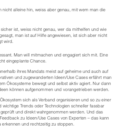
ch nicht alleine hin, weiss aber genau, mit wem man die
 sicher ist, weiss nicht genau, wer da mithelfen und wie
sagt, man ist auf Hilfe angewiesen, ist sich aber nicht
t wird.
ressant. Man will mitmachen und engagiert sich mit. Eine
cht eingeplante Chance.
nerhalb ihres Mandats meist auf geheime und auch auf
orativen und zugewanderten Ideen/Use Cases erfährt man
inem Ökosysteme bewegt und selbst aktiv agiert. Nur dann
 Ideen können aufgenommen und vorangetrieben werden.
s Ökosystem sich als Verband organisieren und so zu einer
 wichtige Trends oder Technologien schneller fassbar
t geprüft und direkt wahrgenommen werden. Und das
le Feedback zu Ideen/Use Cases von Experten – das kann
g zu erkennen und rechtzeitig zu stoppen.