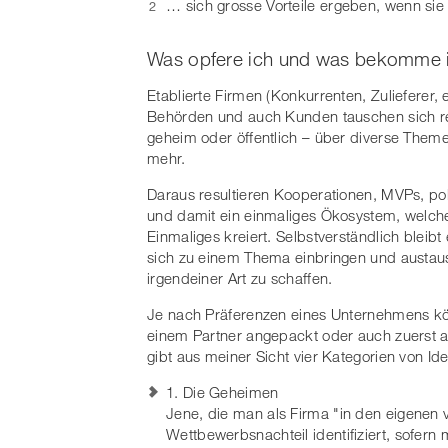
… sich grosse Vorteile ergeben, wenn sie 
Was opfere ich und was bekomme 
Etablierte Firmen (Konkurrenten, Zulieferer,
Behörden und auch Kunden tauschen sich re
geheim oder öffentlich – über diverse Them
mehr.
Daraus resultieren Kooperationen, MVPs, pol
und damit ein einmaliges Ökosystem, welc
Einmaliges kreiert. Selbstverständlich bleib
sich zu einem Thema einbringen und austausc
irgendeiner Art zu schaffen.
Je nach Präferenzen eines Unternehmens kön
einem Partner angepackt oder auch zuerst au
gibt aus meiner Sicht vier Kategorien von I
1. Die Geheimen
Jene, die man als Firma "in den eigenen
Wettbewerbsnachteil identifiziert, sofern 