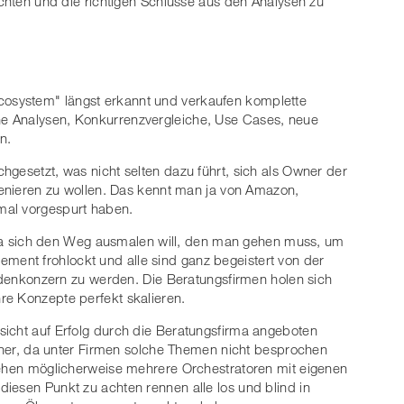
ichten und die richtigen Schlüsse aus den Analysen zu
osystem" längst erkannt und verkaufen komplette
e Analysen, Konkurrenzvergleiche, Use Cases, neue
n.
hgesetzt, was nicht selten dazu führt, sich als Owner der
szenieren zu wollen. Das kennt man ja von Amazon,
mal vorgespurt haben.
Firma sich den Weg ausmalen will, den man gehen muss, um
ent frohlockt und alle sind ganz begeistert von der
ardenkonzern zu werden. Die Beratungsfirmen holen sich
re Konzepte perfekt skalieren.
sicht auf Erfolg durch die Beratungsfirma angeboten
keiner, da unter Firmen solche Themen nicht besprochen
stehen möglicherweise mehrere Orchestratoren mit eigenen
iesen Punkt zu achten rennen alle los und blind in