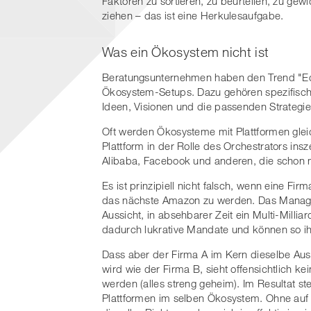
Faktoren zu sortieren, zu beurteilen, zu gew
ziehen – das ist eine Herkulesaufgabe.
Was ein Ökosystem nicht ist
Beratungsunternehmen haben den Trend "Ec
Ökosystem-Setups. Dazu gehören spezifisch
Ideen, Visionen und die passenden Strategie
Oft werden Ökosysteme mit Plattformen gleic
Plattform in der Rolle des Orchestrators in
Alibaba, Facebook und anderen, die schon 
Es ist prinzipiell nicht falsch, wenn eine 
das nächste Amazon zu werden. Das Managem
Aussicht, in absehbarer Zeit ein Multi-Milli
dadurch lukrative Mandate und können so ih
Dass aber der Firma A im Kern dieselbe Aus
wird wie der Firma B, sieht offensichtlich 
werden (alles streng geheim). Im Resultat 
Plattformen im selben Ökosystem. Ohne auf d