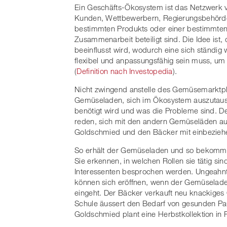
Ein Geschäfts-Ökosystem ist das Netzwerk vo
Kunden, Wettbewerbern, Regierungsbehörden
bestimmten Produkts oder einer bestimmten
Zusammenarbeit beteiligt sind. Die Idee ist
beeinflusst wird, wodurch eine sich ständig 
flexibel und anpassungsfähig sein muss, um
(
Definition nach Investopedia
).
Nicht zwingend anstelle des Gemüsemarktplat
Gemüseladen, sich im Ökosystem auszutausc
benötigt wird und was die Probleme sind. D
reden, sich mit den andern Gemüseläden aus
Goldschmied und den Bäcker mit einbezieh
So erhält der Gemüseladen und so bekommen 
Sie erkennen, in welchen Rollen sie tätig si
Interessenten besprochen werden. Ungeahn
können sich eröffnen, wenn der Gemüselade
eingeht. Der Bäcker verkauft neu knackiges
Schule äussert den Bedarf von gesunden Pau
Goldschmied plant eine Herbstkollektion in 