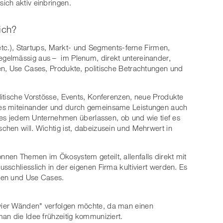
sich aktiv einbringen.
ich?
 etc.), Startups, Markt- und Segments-ferne Firmen,
gelmässig aus – im Plenum, direkt untereinander,
en, Use Cases, Produkte, politische Betrachtungen und
itische Vorstösse, Events, Konferenzen, neue Produkte
hes miteinander und durch gemeinsame Leistungen auch
t es jedem Unternehmen überlassen, ob und wie tief es
hen will. Wichtig ist, dabeizusein und Mehrwert in
nen Themen im Ökosystem geteilt, allenfalls direkt mit
sschliesslich in der eigenen Firma kultiviert werden. Es
deen und Use Cases.
 vier Wänden" verfolgen möchte, da man einen
man die Idee frühzeitig kommuniziert.