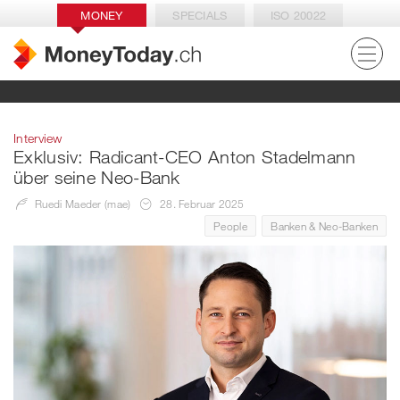
MONEY
SPECIALS
ISO 20022
Interview
Exklusiv: Radicant-CEO Anton Stadelmann
über seine Neo-Bank
Ruedi Maeder (mae)
28. Februar 2025
People
Banken & Neo-Banken