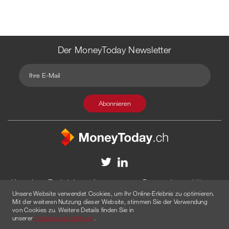
Der MoneyToday Newsletter
Kontakt
Redaktion
Impressum
Datenschutzerklärung
Unsere Website verwendet Cookies, um Ihr Online-Erlebnis zu optimieren.
Disclaimer
Werbung
Mit der weiteren Nutzung dieser Website, stimmen Sie der Verwendung
von Cookies zu. Weitere Details finden Sie in
© 2026 Created by
AGENTUR AM WASSER
unserer
Datenschutzerklärung
.