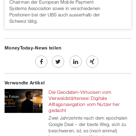
Chairman der European Mobile Payment
Systems Association sowie in verschiedenen
Positionen bei der UBS auch ausserhalb der
Schweiz tätig.
MoneyToday-News teilen
Share
Twe
Share
Share
Verwandte Artikel
on
et
on
on
Die Geodaten-Virtuosen vom
Facebook
on
linkedin
Xing
Vierwaldstättersee: Digitale
Alltagsnavigation vom Nutzer her
twitt
gedacht
Zwei Jahrzehnte nach dem epochalen
er
Google Deal – der beste Weg, sich zu
beschweren, ist, es (noch einmal)