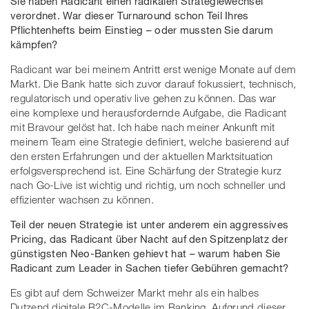
Sie haben Radicant einen radikalen Strategiewechsel
verordnet. War dieser Turnaround schon Teil Ihres
Pflichtenhefts beim Einstieg – oder mussten Sie darum
kämpfen?
Radicant war bei meinem Antritt erst wenige Monate auf dem
Markt. Die Bank hatte sich zuvor darauf fokussiert, technisch,
regulatorisch und operativ live gehen zu können. Das war
eine komplexe und herausfordernde Aufgabe, die Radicant
mit Bravour gelöst hat. Ich habe nach meiner Ankunft mit
meinem Team eine Strategie definiert, welche basierend auf
den ersten Erfahrungen und der aktuellen Marktsituation
erfolgsversprechend ist. Eine Schärfung der Strategie kurz
nach Go-Live ist wichtig und richtig, um noch schneller und
effizienter wachsen zu können.
Teil der neuen Strategie ist unter anderem ein aggressives
Pricing, das Radicant über Nacht auf den Spitzenplatz der
günstigsten Neo-Banken gehievt hat – warum haben Sie
Radicant zum Leader in Sachen tiefer Gebühren gemacht?
Es gibt auf dem Schweizer Markt mehr als ein halbes
Dutzend digitale B2C-Modelle im Banking. Aufgrund dieser