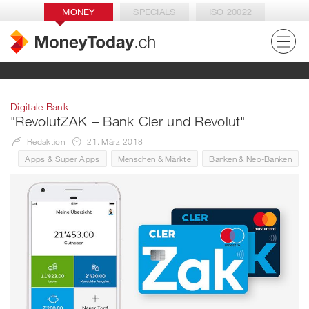
MONEY
SPECIALS
ISO 20022
Digitale Bank
"RevolutZAK – Bank Cler und Revolut"
Redaktion
21. März 2018
Apps & Super Apps
Menschen & Märkte
Banken & Neo-Banken