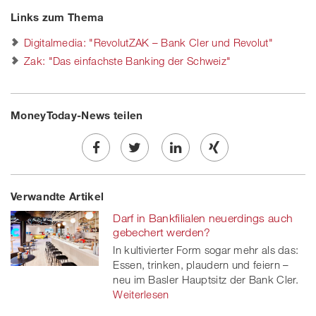
Links zum Thema
Digitalmedia: "RevolutZAK – Bank Cler und Revolut"
Zak: "Das einfachste Banking der Schweiz"
MoneyToday-News teilen
Share
Twe
Share
Share
Verwandte Artikel
on
et
on
on
Darf in Bankfilialen neuerdings auch
Facebook
on
linkedin
Xing
gebechert werden?
In kultivierter Form sogar mehr als das:
twitt
Essen, trinken, plaudern und feiern –
neu im Basler Hauptsitz der Bank Cler.
er
Weiterlesen