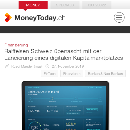
MONEY
SPECIALS
ISO 20022
Finanzierung
Raiffeisen Schweiz überrascht mit der
Lancierung eines digitalen Kapitalmarktplatzes
Ruedi Maeder (mae)
27. November 2019
FinTech
Finanzieren
Banken & Neo-Banken