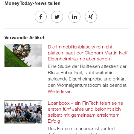
MoneyToday-News teilen
Share
Twe
Share
Share
Verwandte Artikel
on
et
on
on
Die Immobilienblase wird nicht
Facebook
on
linkedin
Xing
platzen, sagt der Ökonom Martin Neff,
Eigenheimträume aber schon
twitt
Eine Studie der Raiffeisen attestiert der
Blase Robustheit, sieht weiterhin
er
steigende Eigenheimpreise und erklärt
den Wohneigentumsboom als beendet.
Weiterlesen
Loanboox – ein FinTech feiert seine
ersten fünf Jahre und belohnt sich
selbst: mit gemeinsam erreichtem
Erfolg
Das FinTech Loanboox ist vor fünf