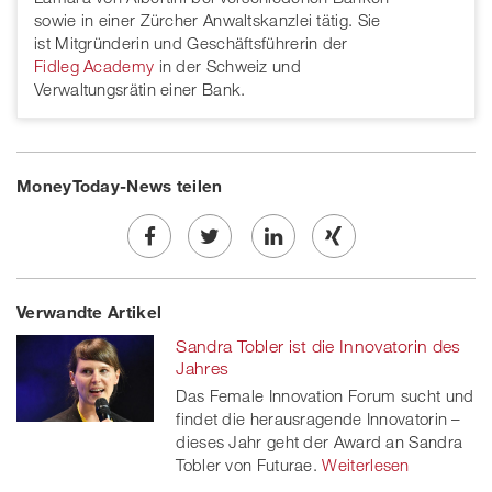
sowie in einer Zürcher Anwaltskanzlei tätig. Sie
ist Mitgründerin und Geschäftsführerin der
Fidleg Academy
in der Schweiz und
Verwaltungsrätin einer Bank.
MoneyToday-News teilen
Share
Twe
Share
Share
Verwandte Artikel
on
et
on
on
Sandra Tobler ist die Innovatorin des
Facebook
on
linkedin
Xing
Jahres
Das Female Innovation Forum sucht und
twitt
findet die herausragende Innovatorin –
dieses Jahr geht der Award an Sandra
er
Tobler von Futurae.
Weiterlesen