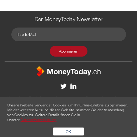
Der MoneyToday Newsletter
Kontakt
Redaktion
Impressum
Datenschutzerklärung
Unsere Website verwendet Cookies, um Ihr Online-Erlebnis zu optimieren.
Disclaimer
Werbung
Mit der weiteren Nutzung dieser Website, stimmen Sie der Verwendung
von Cookies zu. Weitere Details finden Sie in
© 2026 Created by
AGENTUR AM WASSER
unserer
Datenschutzerklärung
.
OK