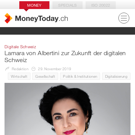
MONEY
SPECIALS
ISO 20022
Digitale Schweiz
Lamara von Albertini zur Zukunft der digitalen
Schweiz
Redaktion
29. November 2019
Wirtschaft
Gesellschaft
Politik & Institutionen
Digitalisierung