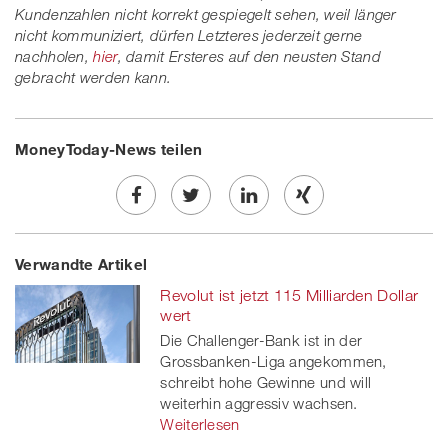
Kundenzahlen nicht korrekt gespiegelt sehen, weil länger
nicht kommuniziert, dürfen Letzteres jederzeit gerne
nachholen,
hier
, damit Ersteres auf den neusten Stand
gebracht werden kann.
MoneyToday-News teilen
Share
Twe
Share
Share
Verwandte Artikel
on
et
on
on
Revolut ist jetzt 115 Milliarden Dollar
Facebook
on
linkedin
Xing
wert
Die Challenger-Bank ist in der
twitt
Grossbanken-Liga angekommen,
schreibt hohe Gewinne und will
er
weiterhin aggressiv wachsen.
Weiterlesen