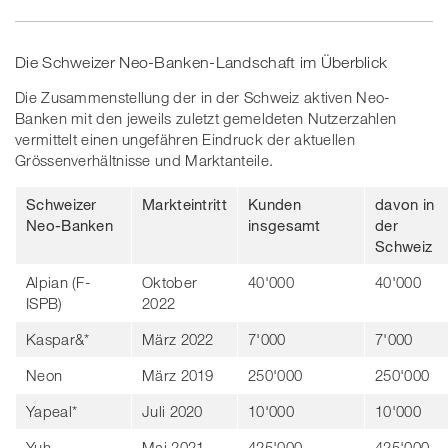
Die Schweizer Neo-Banken-Landschaft im Überblick
Die Zusammenstellung der in der Schweiz aktiven Neo-
Banken mit den jeweils zuletzt gemeldeten Nutzerzahlen
vermittelt einen ungefähren Eindruck der aktuellen
Grössenverhältnisse und Marktanteile.
Schweizer
Markteintritt
Kunden
davon in
Neo-Banken
insgesamt
der
Schweiz
Alpian (F-
Oktober
40'000
40'000
ISPB)
2022
Kaspar&*
März 2022
7'000
7'000
Neon
März 2019
250'000
250'000
Yapeal*
Juli 2020
10'000
10'000
Yuh
Mai 2021
425'000
425'000