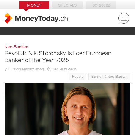
MONEY
SPECIALS
ISO 20022
Neo-Banken
Revolut: Nik Storonsky ist der European
Banker of the Year 2025
Ruedi Maeder (mae)
03. Juni 2026
People
Banken & Neo-Banken