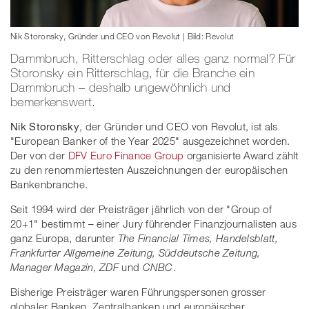
Nik Storonsky, Gründer und CEO von Revolut | Bild: Revolut
Dammbruch, Ritterschlag oder alles ganz normal? Für
Storonsky ein Ritterschlag, für die Branche ein
Dammbruch – deshalb ungewöhnlich und
bemerkenswert.
Nik Storonsky
, der Gründer und CEO von Revolut, ist als
"European Banker of the Year 2025" ausgezeichnet worden.
Der von der
DFV Euro Finance Group
organisierte Award zählt
zu den renommiertesten Auszeichnungen der europäischen
Bankenbranche.
Seit 1994 wird der Preisträger jährlich von der "Group of
20+1" bestimmt – einer Jury führender Finanzjournalisten aus
ganz Europa, darunter
The Financial Times, Handelsblatt,
Frankfurter Allgemeine Zeitung, Süddeutsche Zeitung,
Manager Magazin, ZDF
und
CNBC
.
Bisherige Preisträger waren Führungspersonen grosser
globaler Banken, Zentralbanken und europäischer