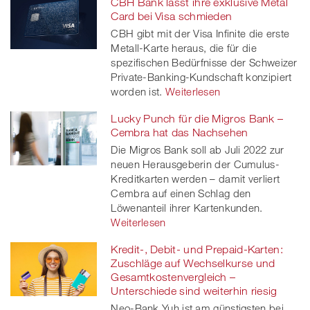
CBH Bank lässt ihre exklusive Metal
Facebook
on
linkedin
Xing
Card bei Visa schmieden
CBH gibt mit der Visa Infinite die erste
twitt
Metall-Karte heraus, die für die
spezifischen Bedürfnisse der Schweizer
er
Private-Banking-Kundschaft konzipiert
worden ist.
Weiterlesen
Lucky Punch für die Migros Bank –
Cembra hat das Nachsehen
Die Migros Bank soll ab Juli 2022 zur
neuen Herausgeberin der Cumulus-
Kreditkarten werden – damit verliert
Cembra auf einen Schlag den
Löwenanteil ihrer Kartenkunden.
Weiterlesen
Kredit-, Debit- und Prepaid-Karten:
Zuschläge auf Wechselkurse und
Gesamtkostenvergleich –
Unterschiede sind weiterhin riesig
Neo-Bank Yuh ist am günstigsten bei