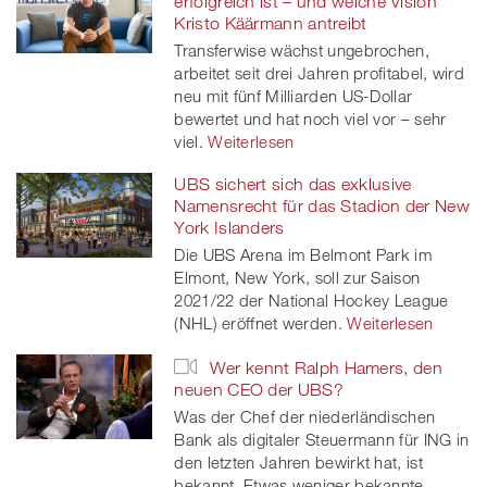
erfolgreich ist – und welche Vision
Kristo Käärmann antreibt
Transferwise wächst ungebrochen,
arbeitet seit drei Jahren profitabel, wird
neu mit fünf Milliarden US-Dollar
bewertet und hat noch viel vor – sehr
viel.
Weiterlesen
UBS sichert sich das exklusive
Namensrecht für das Stadion der New
York Islanders
Die UBS Arena im Belmont Park im
Elmont, New York, soll zur Saison
2021/22 der National Hockey League
(NHL) eröffnet werden.
Weiterlesen
Wer kennt Ralph Hamers, den
neuen CEO der UBS?
Was der Chef der niederländischen
Bank als digitaler Steuermann für ING in
den letzten Jahren bewirkt hat, ist
bekannt. Etwas weniger bekannte