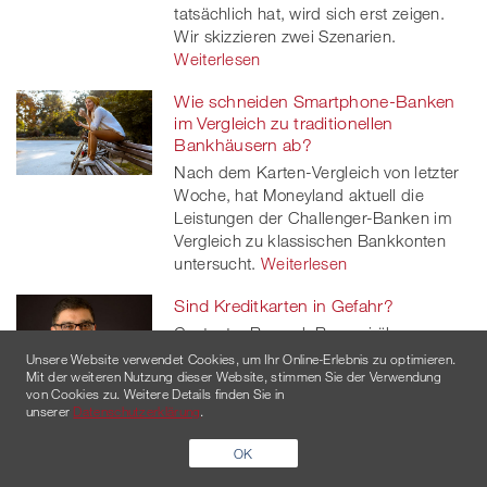
tatsächlich hat, wird sich erst zeigen.
Wir skizzieren zwei Szenarien.
Weiterlesen
Wie schneiden Smartphone-Banken
im Vergleich zu traditionellen
Bankhäusern ab?
Nach dem Karten-Vergleich von letzter
Woche, hat Moneyland aktuell die
Leistungen der Challenger-Banken im
Vergleich zu klassischen Bankkonten
untersucht.
Weiterlesen
Sind Kreditkarten in Gefahr?
Gastautor Ramesh Ramani über
Entwicklungen im Zahlungsverkehr,
Unsere Website verwendet Cookies, um Ihr Online-Erlebnis zu optimieren.
Mit der weiteren Nutzung dieser Website, stimmen Sie der Verwendung
welche auch und gerade Kartenanbieter
von Cookies zu. Weitere Details finden Sie in
vor Herausforderungen stellen.
unserer
Datenschutzerklärung
.
Weiterlesen
OK
Bewegung an der Kartenfront und