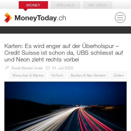
MONEY
SPECIALS
ISO 20022
Karten: Es wird enger auf der Überholspur –
Credit Suisse ist schon da, UBS schliesst auf
und Neon zieht rechts vorbei
Ruedi Maeder (mae)
01. Juli 2020
Menschen & Märkte
FinTech
Banken & Neo-Banken
Zahlen