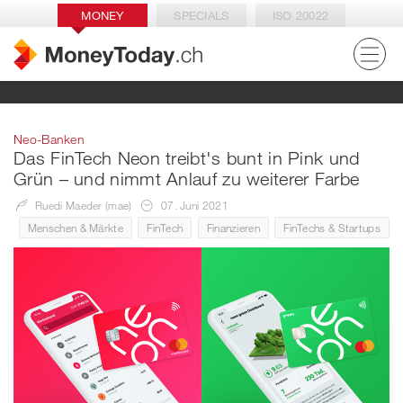
MONEY
SPECIALS
ISO 20022
Neo-Banken
Das FinTech Neon treibt's bunt in Pink und
Grün – und nimmt Anlauf zu weiterer Farbe
Ruedi Maeder (mae)
07. Juni 2021
Menschen & Märkte
FinTech
Finanzieren
FinTechs & Startups