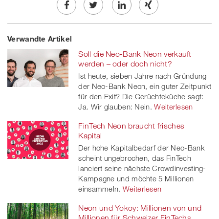
Share
Twe
Share
Share
Verwandte Artikel
on
et
on
on
Soll die Neo-Bank Neon verkauft
Facebook
on
linkedin
Xing
werden – oder doch nicht?
Ist heute, sieben Jahre nach Gründung
twitt
der Neo-Bank Neon, ein guter Zeitpunkt
für den Exit? Die Gerüchteküche sagt:
er
Ja. Wir glauben: Nein.
Weiterlesen
FinTech Neon braucht frisches
Kapital
Der hohe Kapitalbedarf der Neo-Bank
scheint ungebrochen, das FinTech
lanciert seine nächste Crowdinvesting-
Kampagne und möchte 5 Millionen
einsammeln.
Weiterlesen
Neon und Yokoy: Millionen von und
Millionen für Schweizer FinTechs