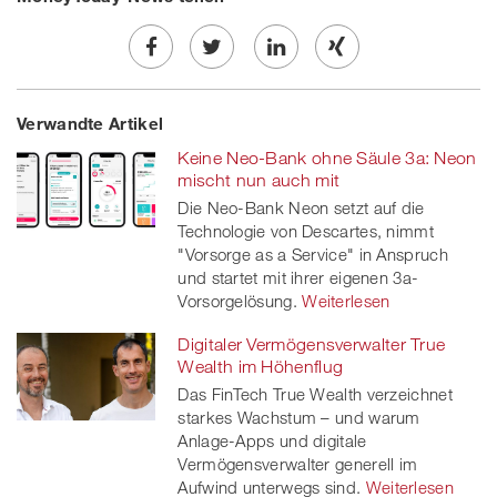
Share
Twe
Share
Share
Verwandte Artikel
on
et
on
on
Keine Neo-Bank ohne Säule 3a: Neon
Facebook
on
linkedin
Xing
mischt nun auch mit
Die Neo-Bank Neon setzt auf die
twitt
Technologie von Descartes, nimmt
"Vorsorge as a Service" in Anspruch
er
und startet mit ihrer eigenen 3a-
Vorsorgelösung.
Weiterlesen
Digitaler Vermögensverwalter True
Wealth im Höhenflug
Das FinTech True Wealth verzeichnet
starkes Wachstum – und warum
Anlage-Apps und digitale
Vermögensverwalter generell im
Aufwind unterwegs sind.
Weiterlesen