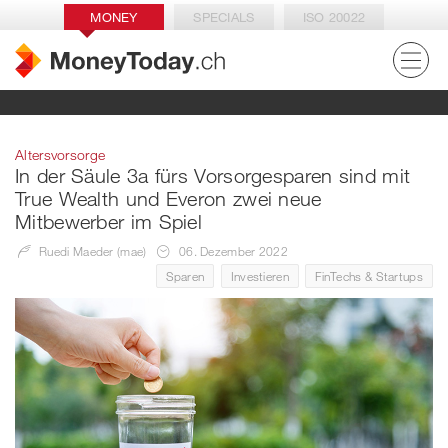
MONEY
SPECIALS
ISO 20022
Altersvorsorge
In der Säule 3a fürs Vorsorgesparen sind mit
True Wealth und Everon zwei neue
Mitbewerber im Spiel
Ruedi Maeder (mae)
06. Dezember 2022
Sparen
Investieren
FinTechs & Startups