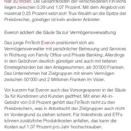
hier zu finden
. Die Gesamtkosten der verschiedenen FinTechs
liegen zwischen 0.39 und 1.07 Prozent. Mit dem Angebot von
maximal 0.25 Prozent setzt sich True Wealth an die Spitze der
Preisbrecher, günstiger ist kein anderer Anbieter.
Everon addiert die Säule 3a zur Vermögensverwaltung
Das junge FinTech
Everon
positioniert sich als
Vermögensverwalter mit persönlicher Betreuung und Services
in Richtung von Family Office und Private Banking. Allerdings
in den Gebühren deutlich günstiger und auch mit tieferen
Einstiegshürden bei den Anlagesummen, ab 30'000 Franken.
Das Unternehmen hat Zielgruppen mit einem Vermögen
zwischen 50'000 und 2 Millionen Franken im Visier.
Vor kurzem hat Everon auch das Vorsorgesparen in der Säule
3a für Kundinnen und Kunden geöffnet. Mit einer All-in-
Gebühr von 0.8 Prozent gehört das FinTech nicht zu den
Preisbrechern, was in Anbetracht der Zielgruppen auch nicht
im Vordergrund zu stehen scheint. Für Indexfonds und ETFs
können zusätzliche Produktkosten anfallen, das kann die
Kosten auf 1.07 Prozent pro Jahr hochschrauben.