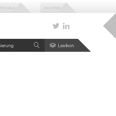
SPECIALS
ISO 20022
isierung
Lexikon