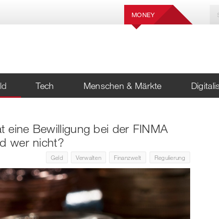
MONEY
ld
Tech
Menschen & Märkte
Digital
 eine Bewilligung bei der FINMA
nd wer nicht?
Geld
Verwalten
Finanzwelt
Regulierung