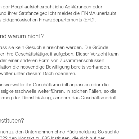
n der Regel aufsichtsrechtliche Abklärungen oder
d ihrer Strafanzeigeplicht meldet die FINMA unerlaubt
es Eidgenössischen Finanzdepartements (EFD).
und warum nicht?
 dass sie kein Gesuch einreichen werden. Die Gründe
r ihre Geschäftstätigkeit aufgeben. Dieser Verzicht kann
 oder einer anderen Form von Zusammenschlüssen
ation die notwendige Bewilligung bereits vorhanden,
walter unter diesem Dach operieren.
ensverwalter ihr Geschäftsmodell anpassen oder die
igkeitsschwelle weiterführen. In solchen Fällen, so die
chnung der Dienstleistung, sondern das Geschäftsmodell
stituten?
tionen zu den Unternehmen ohne Rückmeldung. So suchte
2 den Kontakt zu 685 Instituten, die sich auf der