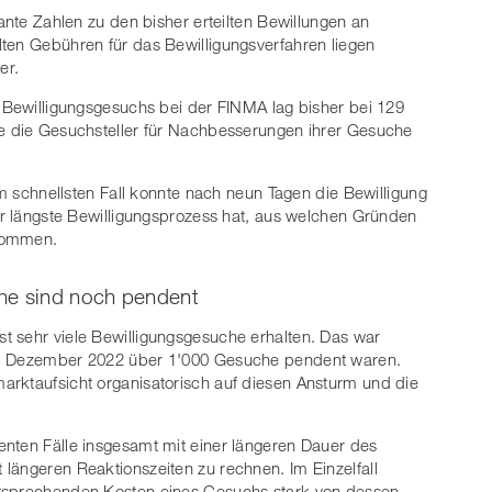
sante Zahlen zu den bisher erteilten Bewillungen an
ten Gebühren für das Bewilligungsverfahren liegen
er.
s Bewilligungsgesuchs bei der FINMA lag bisher bei 129
he die Gesuchsteller für Nachbesserungen ihrer Gesuche
 im schnellsten Fall konnte nach neun Tagen die Bewilligung
her längste Bewilligungsprozess hat, aus welchen Gründen
enommen.
he sind noch pendent
t sehr viele Bewilligungsgesuche erhalten. Das war
1. Dezember 2022 über 1'000 Gesuche pendent waren.
arktaufsicht organisatorisch auf diesen Ansturm und die
enten Fälle insgesamt mit einer längeren Dauer des
längeren Reaktionszeiten zu rechnen. Im Einzelfall
ntsprechenden Kosten eines Gesuchs stark von dessen