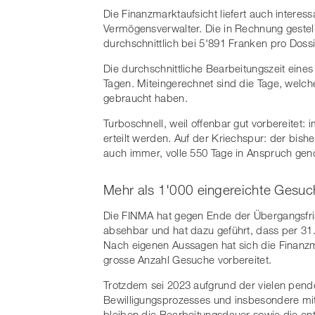
Die Finanzmarktaufsicht liefert auch interes
Vermögensverwalter. Die in Rechnung gestell
durchschnittlich bei 5'891 Franken pro Dossi
Die durchschnittliche Bearbeitungszeit eine
Tagen. Miteingerechnet sind die Tage, welc
gebraucht haben.
Turboschnell, weil offenbar gut vorbereitet:
erteilt werden. Auf der Kriechspur: der bis
auch immer, volle 550 Tage in Anspruch g
Mehr als 1'000 eingereichte Gesuc
Die FINMA hat gegen Ende der Übergangsfris
absehbar und hat dazu geführt, dass per 3
Nach eigenen Aussagen hat sich die Finanzm
grosse Anzahl Gesuche vorbereitet.
Trotzdem sei 2023 aufgrund der vielen pend
Bewilligungsprozesses und insbesondere mit 
bleiben die Bearbeitungsdauer sowie die e