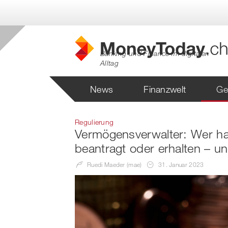
Banking und Finance im digitalen
Alltag
News
Finanzwelt
Ge
Regulierung
Vermögensverwalter: Wer hat
beantragt oder erhalten – u
Ruedi Maeder (mae)
31. Januar 2023