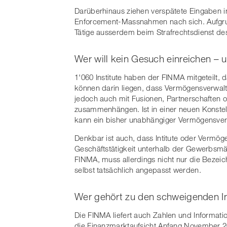
Darüberhinaus ziehen verspätete Eingaben i
Enforcement-Massnahmen nach sich. Aufgrun
Tätige ausserdem beim Strafrechtsdienst d
Wer will kein Gesuch einreichen – 
1'060 Institute haben der FINMA mitgeteilt,
können darin liegen, dass Vermögensverwalte
jedoch auch mit Fusionen, Partnerschaften
zusammenhängen. Ist in einer neuen Konstell
kann ein bisher unabhängiger Vermögensver
Denkbar ist auch, dass Intitute oder Vermög
Geschäftstätigkeit unterhalb der Gewerbsmäss
FINMA, muss allerdings nicht nur die Bezei
selbst tatsächlich angepasst werden.
Wer gehört zu den schweigenden In
Die FINMA liefert auch Zahlen und Informa
die Finanzmarktaufsicht Anfang November 202