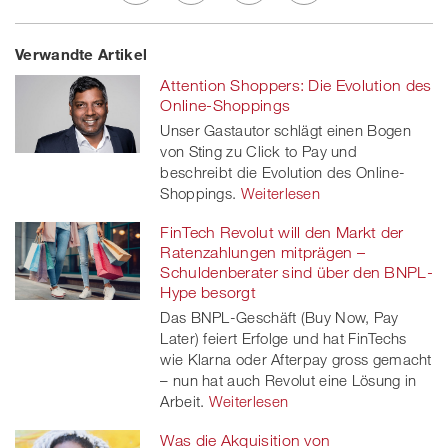
Share
Twe
Share
Share
Verwandte Artikel
on
et
on
on
Attention Shoppers: Die Evolution des
Facebook
on
linkedin
Xing
Online-Shoppings
Unser Gastautor schlägt einen Bogen
twitt
von Sting zu Click to Pay und
beschreibt die Evolution des Online-
er
Shoppings.
Weiterlesen
FinTech Revolut will den Markt der
Ratenzahlungen mitprägen –
Schuldenberater sind über den BNPL-
Hype besorgt
Das BNPL-Geschäft (Buy Now, Pay
Later) feiert Erfolge und hat FinTechs
wie Klarna oder Afterpay gross gemacht
– nun hat auch Revolut eine Lösung in
Arbeit.
Weiterlesen
Was die Akquisition von