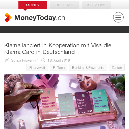
MONEY
SPECIALS
ISO 20022
Klarna lanciert in Kooperation mit Visa die
Klarna Card in Deutschland
Sonya Fricker (fri)
18. April 2019
Finanzwelt
FinTech
Banking & Payments
Zahlen