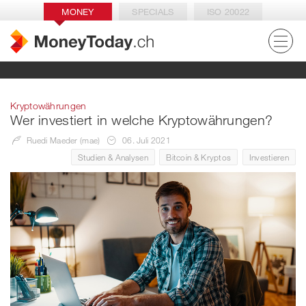
MONEY
SPECIALS
ISO 20022
Kryptowährungen
Wer investiert in welche Kryptowährungen?
Ruedi Maeder (mae)
06. Juli 2021
Studien & Analysen
Bitcoin & Kryptos
Investieren