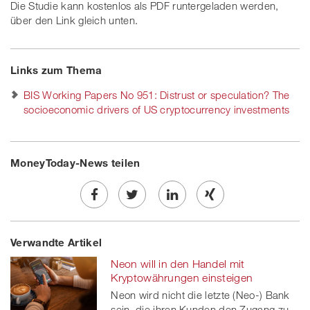
Die Studie kann kostenlos als PDF runtergeladen werden,
über den Link gleich unten.
Links zum Thema
BIS Working Papers No 951: Distrust or speculation? The
socioeconomic drivers of US cryptocurrency investments
MoneyToday-News teilen
Share
Twe
Share
Share
Verwandte Artikel
on
et
on
on
Neon will in den Handel mit
Facebook
on
linkedin
Xing
Kryptowährungen einsteigen
Neon wird nicht die letzte (Neo-) Bank
twitt
sein, die ihren Kunden den Zugang zu