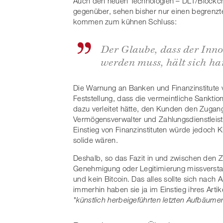
Auch den neuen Technologien – DLT/Blockcha
gegenüber, sehen bisher nur einen begrenzte
kommen zum kühnen Schluss:
Der Glaube, dass der Inn
werden muss, hält sich ha
Die Warnung an Banken und Finanzinstitute 
Feststellung, dass die vermeintliche Sanktio
dazu verleitet hätte, den Kunden den Zugang
Vermögensverwalter und Zahlungsdienstleist
Einstieg von Finanzinstituten würde jedoch Kl
solide wären.
Deshalb, so das Fazit in und zwischen den Ze
Genehmigung oder Legitimierung missversta
und kein Bitcoin. Das alles sollte sich nach 
immerhin haben sie ja im Einstieg ihres Arti
"künstlich herbeigeführten letzten Aufbäum