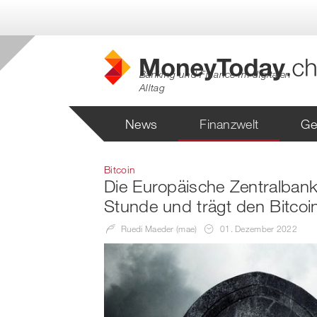
Banking und Finance im digitalen
Alltag
News
Finanzwelt
Ge
Bitcoin
Die Europäische Zentralbank
Stunde und trägt den Bitcoi
Ruedi Maeder (mae)
01. Dezember 2022