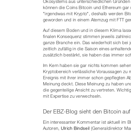
Ökosystems aus unterschiedlichen Gründen 
können die Coins Bitcoin und Ethereum gar ni
"irgendwas mit Krypto", deshalb werden Bit
geworden und in einem Atemzug mit FTT ge
Auf diesem Boden und in diesem Klima lasse
finalen Konsequenz stimmen jeweils zahlrei
ganze Branche ein. Das wiederholt sich bei
zeitlich zufällig in die Saison eines anhalt
zusätzlich bestärkt, sie haben das immer s
Im Kern haben sie gar nichts kommen sehen.
Kryptobereich verlässliche Voraussagen zu ma
Ereignis mit ihrer immer schon gepflegten 
Meinung deckt. Diese Meinung zu haben und z
die gegenteilige Ansicht zu vertreten. Wicht
mit Expertise zu verwechseln.
Der EBZ-Blog sieht den Bitcoin au
Ein interessanter Kommentar ist aktuell im 
Autoren,
Ulrich Bindseil
(Generaldirektor Ma