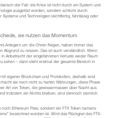
arisch der Fall: die Krise ist nicht durch ein System und
nologie ausgelöst worden, sondern schlicht durch
Systeme und Technologien leichtfertig, fahrlässig oder
schiede, sie nutzen das Momentum
und Anlegern um die Ohren fliegen, haben immer das
en Abgrund zu reissen. Das ist auch verständlich. Wenn
st in Anbetracht der eingefahrenen Verluste weder Raum
zu sehen – dann steht erstmal der gesamte Bereich in
mit eigener Blockchain und Protokollen, deshalb sind
as macht sie noch nicht zu harten Währungen, diese Phase
jener Art von Token, die gewissermassen über Nacht aus
d trotzdem ein Nichts bleiben, sind dennoch ziemlich
in noch Ethereum Pate, sondern ein FTX Token namens
ems" bezeichnet worden ist. Wird das Rückgrat des FTX-