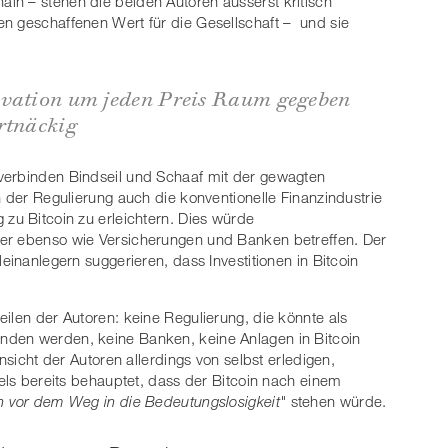
in – stehen die beiden Autoren äusserst kritisch
n geschaffenen Wert für die Gesellschaft – und sie
ovation um jeden Preis Raum gegeben
rtnäckig
verbinden Bindseil und Schaaf mit der gewagten
n der Regulierung auch die konventionelle Finanzindustrie
 zu Bitcoin zu erleichtern. Dies würde
er ebenso wie Versicherungen und Banken betreffen. Der
einanlegern suggerieren, dass Investitionen in Bitcoin
ilen der Autoren: keine Regulierung, die könnte als
nden werden, keine Banken, keine Anlagen in Bitcoin
Ansicht der Autoren allerdings von selbst erledigen,
kels bereits behauptet, dass der Bitcoin nach einem
en vor dem Weg in die Bedeutungslosigkeit"
stehen würde.