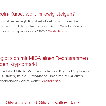
et
on
on
coin-Kurse, wollt ihr ewig steigen?
ook
on
linkedin
Xing
 nicht unbedingt. Konstant ohnehin nicht, wie die
witt
setzer der letzten Tage zeigen. Aber: Welche Zeichen
en auf ein spannendes 2025?
Weiterlesen
er
gibt sich mit MiCA einen Rechtsrahmen
 den Kryptomarkt
end die USA die Zielmarken für ihre Krypto-Regulierung
 ausloten, ist die Europäische Union mit MiCA einen
cheidenden Schritt weiter.
Weiterlesen
h Silvergate und Silicon Valley Bank: