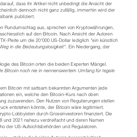
arauf, dass ihr Artikel nicht unbedingt die Ansicht der
heinlich dennoch nicht ganz zufällig, immerhin wird der
bank publiziert.
blen Rundumschlag aus, sprechen von Kryptowährungen,
sschiesslich auf den Bitcoin. Nach Ansicht der Autoren
FTX-Pleite um die 20'000 US-Dollar lediglich
"ein künstlich
Weg in die Bedeutungslosigkeit"
. Ein Niedergang, der
logie des Bitcoin orten die beiden Experten Mängel.
e Bitcoin noch nie in nennenswertem Umfang für legale
.
dem Bitcoin mit sattsam bekannten Argumenten jede
ationen ein, welche den Bitcoin-Kurs nach oben
rung zuzuwenden. Den Nutzen von Regulierungen stellen
uck entstehen könnte, der Bitcoin wäre legitimiert.
ypto-Lobbyisten durch Grossinvestoren finanziert. Die
018 und 2021 nahezu verdreifacht und deren Namen
who der US-Aufsichtsbehörden und Regulatoren.