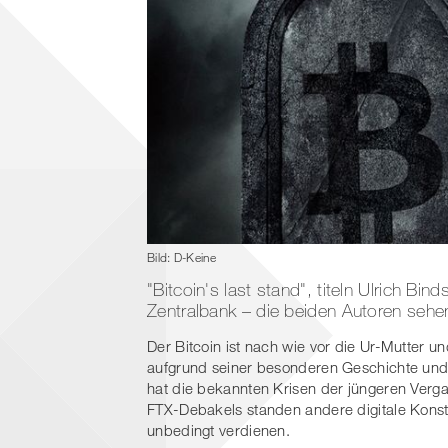
Bild: D-Keine
"Bitcoin's last stand", titeln Ulrich B
Zentralbank – die beiden Autoren sehe
Der Bitcoin ist nach wie vor die Ur-Mutter 
aufgrund seiner besonderen Geschichte und 
hat die bekannten Krisen der jüngeren Verg
FTX-Debakels standen andere digitale Konst
unbedingt verdienen.