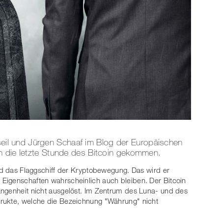
indseil und Jürgen Schaaf im Blog der Europäischen
n die letzte Stunde des Bitcoin gekommen.
und das Flaggschiff der Kryptobewegung. Das wird er
Eigenschaften wahrscheinlich auch bleiben. Der Bitcoin
angenheit nicht ausgelöst. Im Zentrum des Luna- und des
rukte, welche die Bezeichnung "Währung" nicht