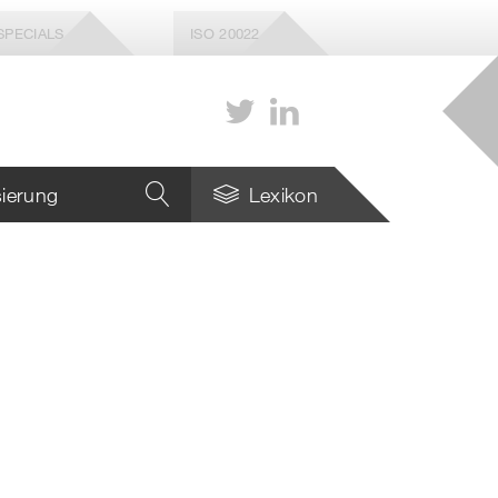
SPECIALS
ISO 20022
isierung
Lexikon