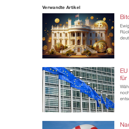
Verwandte Artikel
on
Bit
Faceb
Ewig
t
Rück
deut
EU 
für
Währ
noch
ents
Nac