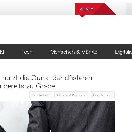
MONEY
ld
Tech
Menschen & Märkte
Digital
 nutzt die Gunst der düsteren
n bereits zu Grabe
Blockchain
Bitcoin & Kryptos
Regulierung