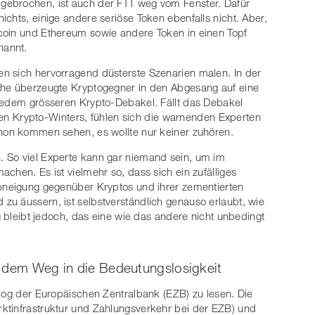
gebrochen, ist auch der FTT weg vom Fenster. Dafür
chts, einige andere seriöse Token ebenfalls nicht. Aber,
coin und Ethereum sowie andere Token in einen Topf
nannt.
n sich hervorragend düsterste Szenarien malen. In der
che überzeugte Kryptogegner in den Abgesang auf eine
 jedem grösseren Krypto-Debakel. Fällt das Debakel
enden Krypto-Winters, fühlen sich die warnenden Experten
chon kommen sehen, es wollte nur keiner zuhören.
 So viel Experte kann gar niemand sein, um im
chen. Es ist vielmehr so, dass sich ein zufälliges
Abneigung gegenüber Kryptos und ihrer zementierten
u äussern, ist selbstverständlich genauso erlaubt, wie
ig bleibt jedoch, das eine wie das andere nicht unbedingt
f dem Weg in die Bedeutungslosigkeit
Blog der Europäischen Zentralbank (EZB) zu lesen. Die
rktinfrastruktur und Zahlungsverkehr bei der EZB) und