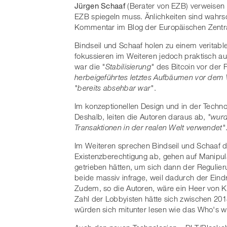
Jürgen Schaaf
(Berater von EZB) verweisen d
EZB spiegeln muss. Änlichkeiten sind wahrsc
Kommentar im Blog der Europäischen Zentral
Bindseil und Schaaf holen zu einem verita
fokussieren im Weiteren jedoch praktisch au
war die
"Stabilisierung"
des Bitcoin vor der 
herbeigeführtes letztes Aufbäumen vor dem 
"bereits absehbar war"
.
Im konzeptionellen Design und in der Techno
Deshalb, leiten die Autoren daraus ab,
"wurd
Transaktionen in der realen Welt verwendet"
Im Weiteren sprechen Bindseil und Schaaf 
Existenzberechtigung ab, gehen auf Manipul
getrieben hätten, um sich dann der Regulie
beide massiv infrage, weil dadurch der Eindr
Zudem, so die Autoren, wäre ein Heer von Kr
Zahl der Lobbyisten hätte sich zwischen 2
würden sich mitunter lesen wie das Who's 