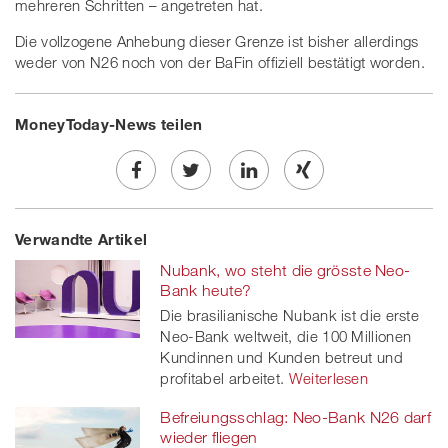
mehreren Schritten – angetreten hat.
Die vollzogene Anhebung dieser Grenze ist bisher allerdings
weder von N26 noch von der BaFin offiziell bestätigt worden.
MoneyToday-News teilen
Share
Twe
Share
Share
Verwandte Artikel
on
et
on
on
Nubank, wo steht die grösste Neo-
Facebook
on
linkedin
Xing
Bank heute?
Die brasilianische Nubank ist die erste
twitt
Neo-Bank weltweit, die 100 Millionen
Kundinnen und Kunden betreut und
er
profitabel arbeitet.
Weiterlesen
Befreiungsschlag: Neo-Bank N26 darf
wieder fliegen