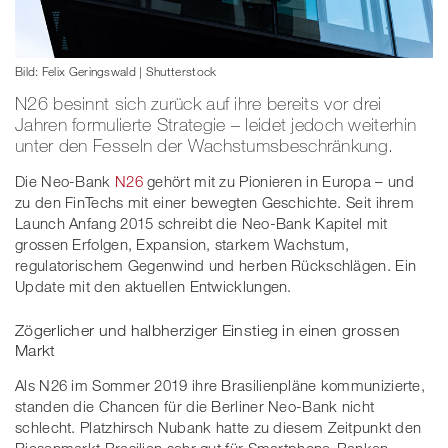
Bild: Felix Geringswald | Shutterstock
N26 besinnt sich zurück auf ihre bereits vor drei
Jahren formulierte Strategie – leidet jedoch weiterhin
unter den Fesseln der Wachstumsbeschränkung.
Die Neo-Bank
N26
gehört mit zu Pionieren in Europa – und
zu den FinTechs mit einer bewegten Geschichte. Seit ihrem
Launch Anfang 2015 schreibt die Neo-Bank Kapitel mit
grossen Erfolgen, Expansion, starkem Wachstum,
regulatorischem Gegenwind und herben Rückschlägen. Ein
Update mit den aktuellen Entwicklungen.
Zögerlicher und halbherziger Einstieg in einen grossen
Markt
Als N26 im Sommer 2019 ihre Brasilienpläne kommunizierte,
standen die Chancen für die Berliner Neo-Bank nicht
schlecht. Platzhirsch Nubank hatte zu diesem Zeitpunkt den
Riesenmarkt Brasilien sehr gut für Smartphone-Banken