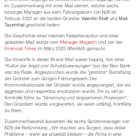
im Zusammenhang mit einer Mail stehen, welche sechs
besorgte Manager aus dem Führungsteam von N26 im
Februar 2022 an die beiden Gründer
Valentin Stalf
und
Max
Tayenthal
geschickt hatten.
Die Geschichte einer internen Palastrevolution und einer
geleakten Mail wurde vom
Manager Magazin
und von der
Financial Times
im März 2023 öffentlich gemacht.
Die Vorwürfe in dieser Brand-Mail waren happig. Von einer
"Kultur der Angst und Schuldzuweisungen"
bei der Neo-Bank
war die Rede. Angesprochen wurde die
"gestörte"
Beziehung
der Gründer zum übrigen Führungsteam. Der
Kommunikationsstil der Gründer wurde angeprangert, der als
aggressiv und respektlos empfunden wurde. Ein zu viel an
Kontrolle führe zu
"Verwirrung und langsameren Prozessen"
.
Den Gründern wurde vorgeworfen, sie seien unfähig, Konflikte
zu lösen.
Zusammenfassend äusserten die sechs Spitzenmanager von
N26 die Befürchtung:
„Wir machen uns Sorgen, dass diese
Probleme – wenn sie ungelöst bleiben – die Firma in eine