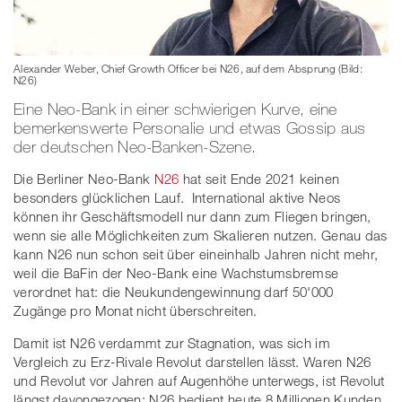
Alexander Weber, Chief Growth Officer bei N26, auf dem Absprung (Bild:
N26)
Eine Neo-Bank in einer schwierigen Kurve, eine
bemerkenswerte Personalie und etwas Gossip aus
der deutschen Neo-Banken-Szene.
Die Berliner Neo-Bank
N26
hat seit Ende 2021 keinen
besonders glücklichen Lauf. International aktive Neos
können ihr Geschäftsmodell nur dann zum Fliegen bringen,
wenn sie alle Möglichkeiten zum Skalieren nutzen. Genau das
kann N26 nun schon seit über eineinhalb Jahren nicht mehr,
weil die BaFin der Neo-Bank eine Wachstumsbremse
verordnet hat: die Neukundengewinnung darf 50'000
Zugänge pro Monat nicht überschreiten.
Damit ist N26 verdammt zur Stagnation, was sich im
Vergleich zu Erz-Rivale Revolut darstellen lässt. Waren N26
und Revolut vor Jahren auf Augenhöhe unterwegs, ist Revolut
längst davongezogen: N26 bedient heute 8 Millionen Kunden,