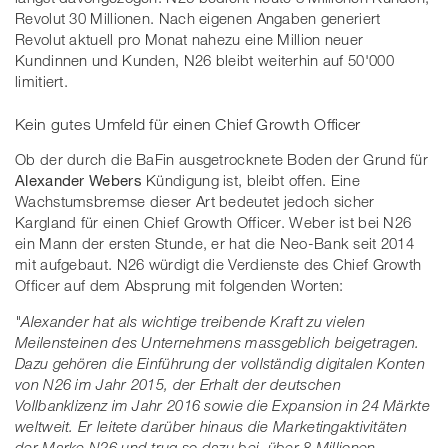
Revolut 30 Millionen. Nach eigenen Angaben generiert
Revolut aktuell pro Monat nahezu eine Million neuer
Kundinnen und Kunden, N26 bleibt weiterhin auf 50'000
limitiert.
Kein gutes Umfeld für einen Chief Growth Officer
Ob der durch die BaFin ausgetrocknete Boden der Grund für
Alexander Webers
Kündigung ist, bleibt offen. Eine
Wachstumsbremse dieser Art bedeutet jedoch sicher
Kargland für einen Chief Growth Officer. Weber ist bei N26
ein Mann der ersten Stunde, er hat die Neo-Bank seit 2014
mit aufgebaut. N26 würdigt die Verdienste des Chief Growth
Officer auf dem Absprung mit folgenden Worten:
"Alexander hat als wichtige treibende Kraft zu vielen
Meilensteinen des Unternehmens massgeblich beigetragen.
Dazu gehören die Einführung der vollständig digitalen Konten
von N26 im Jahr 2015, der Erhalt der deutschen
Vollbanklizenz im Jahr 2016 sowie die Expansion in 24 Märkte
weltweit. Er leitete darüber hinaus die Marketingaktivitäten
der Marke N26 und trug so dazu bei, über 8 Millionen