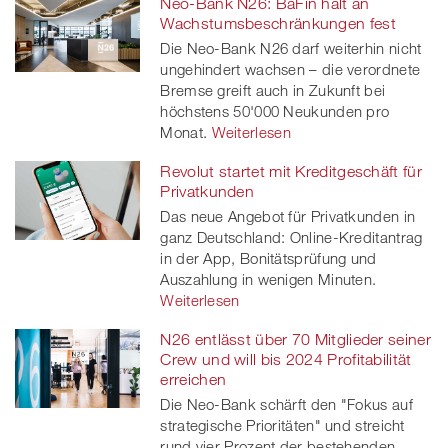
Neo-Bank N26: BaFin hält an
Facebook
on
linkedin
Xing
Wachstumsbeschränkungen fest
Die Neo-Bank N26 darf weiterhin nicht
twitt
ungehindert wachsen – die verordnete
Bremse greift auch in Zukunft bei
er
höchstens 50'000 Neukunden pro
Monat.
Weiterlesen
Revolut startet mit Kreditgeschäft für
Privatkunden
Das neue Angebot für Privatkunden in
ganz Deutschland: Online-Kreditantrag
in der App, Bonitätsprüfung und
Auszahlung in wenigen Minuten.
Weiterlesen
N26 entlässt über 70 Mitglieder seiner
Crew und will bis 2024 Profitabilität
erreichen
Die Neo-Bank schärft den "Fokus auf
strategische Prioritäten" und streicht
rund vier Prozent der bestehenden