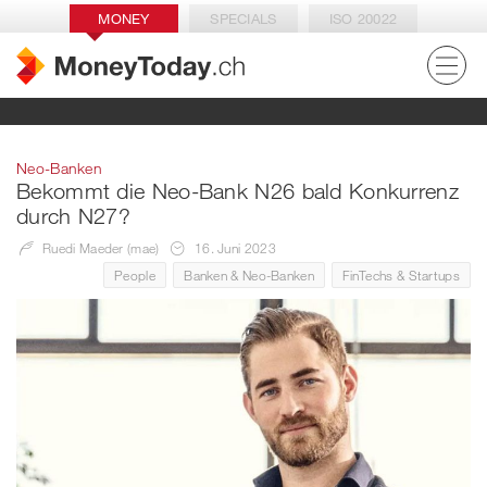
MONEY
SPECIALS
ISO 20022
Neo-Banken
Bekommt die Neo-Bank N26 bald Konkurrenz
durch N27?
Ruedi Maeder (mae)
16. Juni 2023
People
Banken & Neo-Banken
FinTechs & Startups