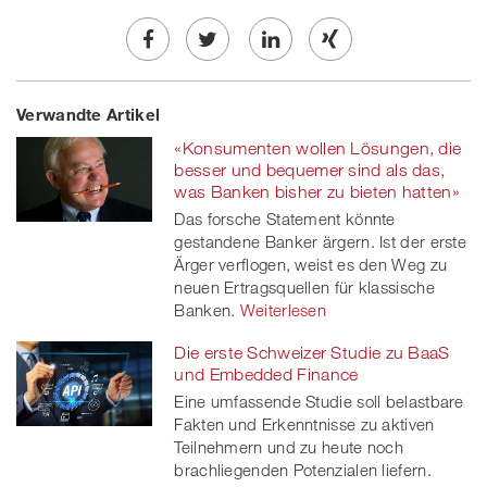
Share
Twe
Share
Share
Verwandte Artikel
on
et
on
on
«Konsumenten wollen Lösungen, die
Facebook
on
linkedin
Xing
besser und bequemer sind als das,
was Banken bisher zu bieten hatten»
twitt
Das forsche Statement könnte
gestandene Banker ärgern. Ist der erste
er
Ärger verflogen, weist es den Weg zu
neuen Ertragsquellen für klassische
Banken.
Weiterlesen
Die erste Schweizer Studie zu BaaS
und Embedded Finance
Eine umfassende Studie soll belastbare
Fakten und Erkenntnisse zu aktiven
Teilnehmern und zu heute noch
brachliegenden Potenzialen liefern.