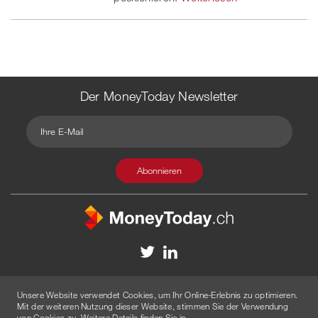
Der MoneyToday Newsletter
Kontakt
Redaktion
Impressum
Datenschutzerklärung
Unsere Website verwendet Cookies, um Ihr Online-Erlebnis zu optimieren.
Disclaimer
Werbung
Mit der weiteren Nutzung dieser Website, stimmen Sie der Verwendung
von Cookies zu. Weitere Details finden Sie in