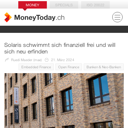
MONEY
SPECIALS
ISO 20022
Solaris schwimmt sich finanziell frei und will
sich neu erfinden
Ruedi Maeder (mae)
21. März 2024
Embedded Finance
Open Finance
Banken & Neo-Banken