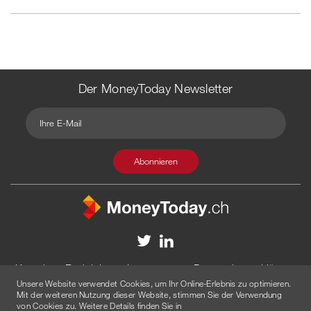
Der MoneyToday Newsletter
Kontakt
Redaktion
Impressum
Datenschutzerklärung
Unsere Website verwendet Cookies, um Ihr Online-Erlebnis zu optimieren.
Disclaimer
Werbung
Mit der weiteren Nutzung dieser Website, stimmen Sie der Verwendung
von Cookies zu. Weitere Details finden Sie in
© 2026 Created by
AGENTUR AM WASSER