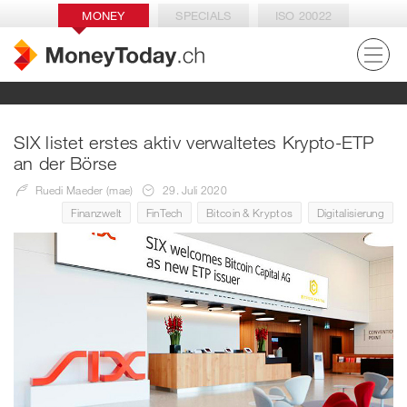
MONEY
SPECIALS
ISO 20022
SIX listet erstes aktiv verwaltetes Krypto-ETP
an der Börse
Ruedi Maeder (mae)
29. Juli 2020
Finanzwelt
FinTech
Bitcoin & Kryptos
Digitalisierung