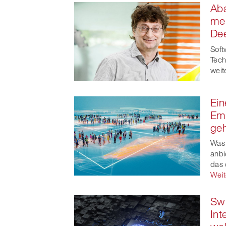
Aba
me
De
Soft
Tech
weit
Ein
Em
geh
Was 
anbi
das 
Weit
Swi
Int