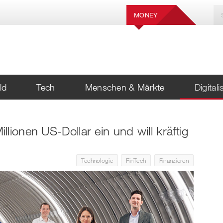
MONEY
ld
Tech
Menschen & Märkte
Digital
lionen US-Dollar ein und will kräftig
Technologie
FinTech
Finanzieren