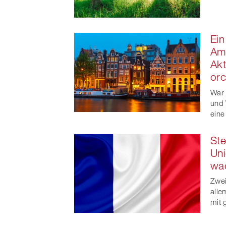
Ein
Ams
Akt
orc
War 
und 
eine
Ste
Uni
wa
Zwei
alle
mit 