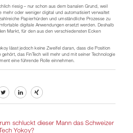
lich riesig – nur schon aus dem banalen Grund, weil
mehr oder weniger digital und automatisiert verwaltet
zahlreiche Papierhürden und umständliche Prozesse zu
omfortable digitale Anwendungen ersetzt werden. Deshalb
den Markt, für den aus den verschiedensten Ecken
koy lässt jedoch keine Zweifel daran, dass die Position
e gehört, das FinTech will mehr und mit seiner Technologie
ment eine führende Rolle einnehmen.
Twe
Share
Share
et
on
on
rum schluckt dieser Mann das Schweizer
ook
on
linkedin
Xing
nTech Yokoy?