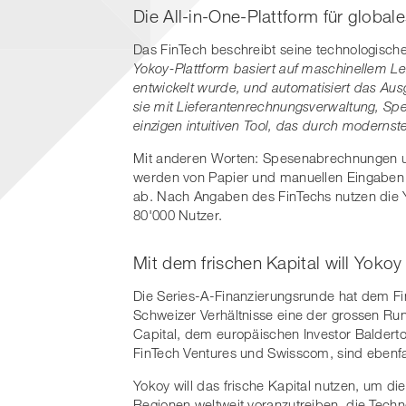
Die All-in-One-Plattform für glo
Das FinTech beschreibt seine technologische
Yokoy-Plattform basiert auf maschinellem 
entwickelt wurde, und automatisiert das Aus
sie mit Lieferantenrechnungsverwaltung, S
einzigen intuitiven Tool, das durch modernste 
Mit anderen Worten: Spesenabrechnungen u
werden von Papier und manuellen Eingaben b
ab. Nach Angaben des FinTechs nutzen die 
80'000 Nutzer.
Mit dem frischen Kapital will Yokoy
Die Series-A-Finanzierungsrunde hat dem Fin
Schweizer Verhältnisse eine der grossen Ru
Capital, dem europäischen Investor Balderto
FinTech Ventures und Swisscom, sind ebenfal
Yokoy will das frische Kapital nutzen, um di
Regionen weltweit voranzutreiben, die Techn