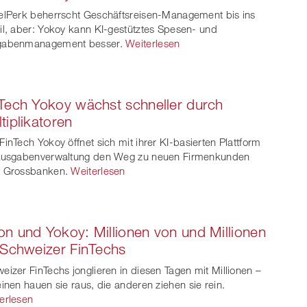
witt
elPerk beherrscht Geschäftsreisen-Management bis ins
il, aber: Yokoy kann KI-gestütztes Spesen- und
er
gabenmanagement besser.
Weiterlesen
Tech Yokoy wächst schneller durch
tiplikatoren
FinTech Yokoy öffnet sich mit ihrer KI-basierten Plattform
Ausgabenverwaltung den Weg zu neuen Firmenkunden
 Grossbanken.
Weiterlesen
n und Yokoy: Millionen von und Millionen
 Schweizer FinTechs
eizer FinTechs jonglieren in diesen Tagen mit Millionen –
einen hauen sie raus, die anderen ziehen sie rein.
erlesen