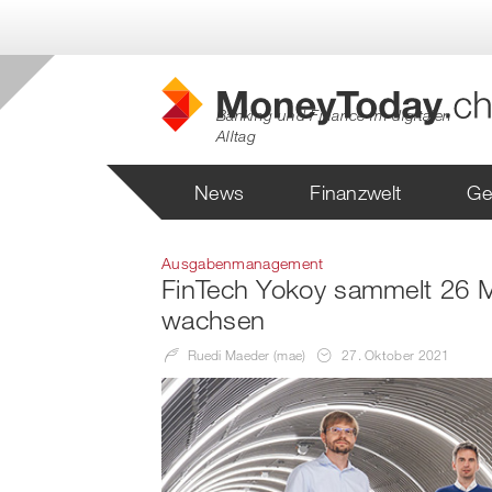
Banking und Finance im digitalen
Alltag
News
Finanzwelt
Ge
Ausgabenmanagement
FinTech Yokoy sammelt 26 Mil
wachsen
Ruedi Maeder (mae)
27. Oktober 2021