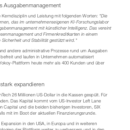
bales Ausgabenmanagement
 Kerndisziplin und Leistung mit folgenden Worten:
"Die
Lernen, das im unternehmenseigenen KI-Forschungslabor
gabenmanagement mit künstlicher Intelligenz. Das vereint
pesenmanagement und Firmenkreditkarten in einem
Sicherheit und Stabilität gestützt wird."
nd andere administrative Prozesse rund um Ausgaben
efreit und laufen in Unternehmen automatisiert
Yokoy-Plattform heute mehr als 400 Kunden und über
 stark expandieren
Tech 26 Millionen US-Dollar in die Kassen gespült. Für
nden. Das Kapital kommt vom US-Investor Left Lane
n Capital und die beiden bisherigen Investoren, SIX
ls mit im Boot der aktuellen Finanzierungsrunde.
e Expansion in den USA, in Europa und in weiteren
ologien der Plattform weiter zu verbessern und in den