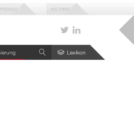
SPECIALS
ISO 20022
isierung
Lexikon