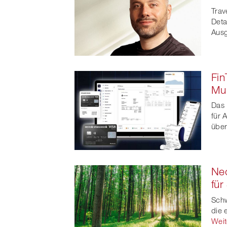
t
Trav
Deta
Aus
Fin
Mul
Das 
für 
über
Neo
für
Schw
die 
Weit