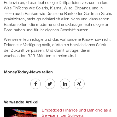
Potenzialen, diese Technologie Drittparteien vorzuenthalten.
Was FinTechs wie Solaris, Klarna, Wise, Bitpanda und in
Teilen auch Banken wie Deutsche Bank oder Goldman Sachs
praktizieren, steht grundsätzlich allen Neos und klassischen
Banken offen, die moderne und erstklassige Technologie an
Bord haben und für ihr eigenes Geschäft nutzen.
Wer seine Technologie und das vorhandene Know-how nicht
Dritten zur Verfügung stellt, dürfte ein beträchtliches Stück
der Zukunft verpassen. Und damit Erträge, die in
wachsenden B2B-Märkten zu holen sind.
MoneyToday-News teilen
Share
Twe
Share
Share
Verwandte Artikel
on
et
on
on
Embedded Finance und Banking as a
Facebook
on
linkedin
Xing
Service in der Schweiz