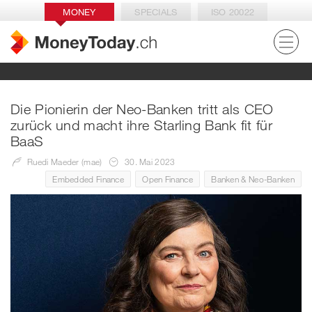
MONEY
SPECIALS
ISO 20022
Die Pionierin der Neo-Banken tritt als CEO
zurück und macht ihre Starling Bank fit für
BaaS
Ruedi Maeder (mae)
30. Mai 2023
Embedded Finance
Open Finance
Banken & Neo-Banken