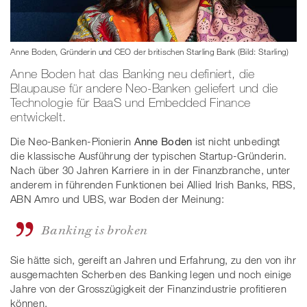
Anne Boden, Gründerin und CEO der britischen Starling Bank (Bild: Starling)
Anne Boden hat das Banking neu definiert, die
Blaupause für andere Neo-Banken geliefert und die
Technologie für BaaS und Embedded Finance
entwickelt.
Die Neo-Banken-Pionierin
Anne Boden
ist nicht unbedingt
die klassische Ausführung der typischen Startup-Gründerin.
Nach über 30 Jahren Karriere in in der Finanzbranche, unter
anderem in führenden Funktionen bei Allied Irish Banks, RBS,
ABN Amro und UBS, war
Boden
der Meinung:
Banking is broken
Sie hätte sich, gereift an Jahren und Erfahrung, zu den von ihr
ausgemachten Scherben des Banking legen und noch einige
Jahre von der Grosszügigkeit der Finanzindustrie profitieren
können.