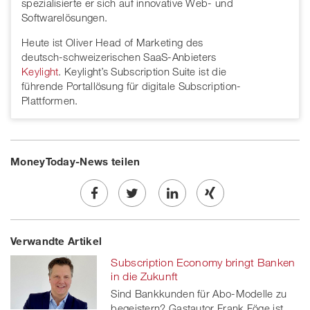
spezialisierte er sich auf innovative Web- und
Softwarelösungen.
Heute ist Oliver Head of Marketing des
deutsch-schweizerischen SaaS-Anbieters
Keylight
. Keylight’s Subscription Suite ist die
führende Portallösung für digitale Subscription-
Plattformen.
MoneyToday-News teilen
Share
Twe
Share
Share
Verwandte Artikel
on
et
on
on
Subscription Economy bringt Banken
Facebook
on
linkedin
Xing
in die Zukunft
Sind Bankkunden für Abo-Modelle zu
twitt
begeistern? Gastautor Frank Föge ist