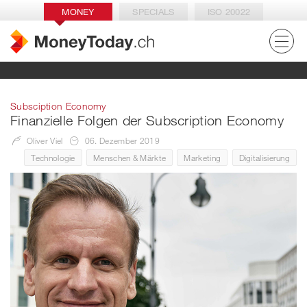
MONEY
SPECIALS
ISO 20022
Subsciption Economy
Finanzielle Folgen der Subscription Economy
Oliver Viel
06. Dezember 2019
Technologie
Menschen & Märkte
Marketing
Digitalisierung