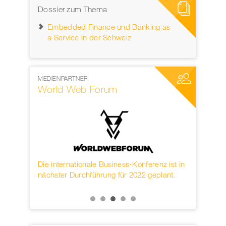
Dossier zum Thema
Embedded Finance und Banking as
a Service in der Schweiz
MEDIENPARTNER
NETZWERKP
World Web Forum
Zukunft 
obal
Die internationale Business-Konferenz ist in
Specials Z
saging
nächster Durchführung für 2022 geplant.
Die Gamec
um.