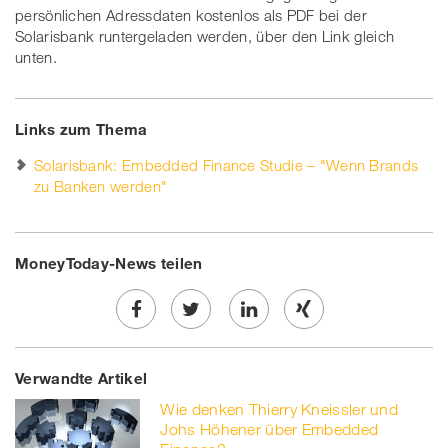
persönlichen Adressdaten kostenlos als PDF bei der
Solarisbank runtergeladen werden, über den Link gleich
unten.
Links zum Thema
Solarisbank: Embedded Finance Studie – "Wenn Brands
zu Banken werden"
MoneyToday-News teilen
Share
Twe
Share
Share
Verwandte Artikel
on
et
on
on
Wie denken Thierry Kneissler und
Facebook
on
linkedin
Xing
Johs Höhener über Embedded