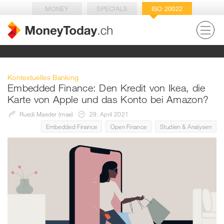
MONEY
SPECIALS
ISO 20022
Kontextuelles Banking
Embedded Finance: Den Kredit von Ikea, die
Karte von Apple und das Konto bei Amazon?
Ruedi Maeder (mae)
29. April 2021
Embedded Finance
Open Finance
Studien & Analysen