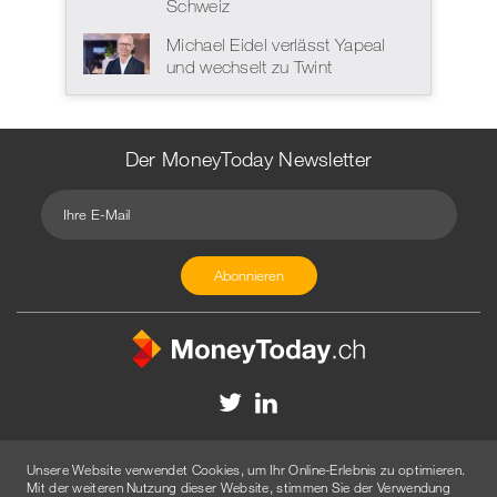
Schweiz
Michael Eidel verlässt Yapeal
und wechselt zu Twint
Der MoneyToday Newsletter
Kontakt
Redaktion
Impressum
Datenschutzerklärung
Unsere Website verwendet Cookies, um Ihr Online-Erlebnis zu optimieren.
Disclaimer
Werbung
Mit der weiteren Nutzung dieser Website, stimmen Sie der Verwendung