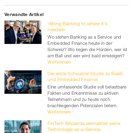
Share
Twe
Share
Share
Verwandte Artikel
on
et
on
on
«Bring Banking to where it's
Facebook
on
linkedin
Xing
needed»
Wo stehen Banking as a Service und
twitt
Embedded Finance heute in der
Schweiz? Wo liegen die Hürden, wer ist
er
am Ball und wer wird bald einsteigen?
Weiterlesen
Die erste Schweizer Studie zu BaaS
und Embedded Finance
Eine umfassende Studie soll belastbare
Fakten und Erkenntnisse zu aktiven
Teilnehmern und zu heute noch
brachliegenden Potenzialen liefern.
Weiterlesen
FinTech Bitpanda vermarktet seine
Technologie as-a-Service