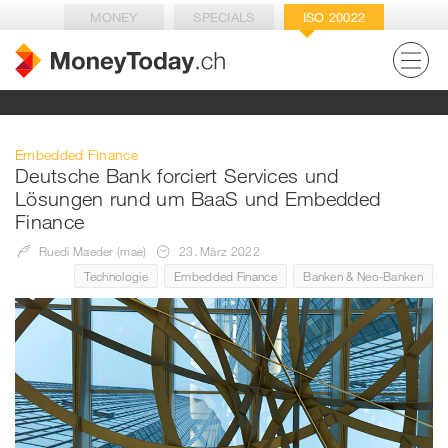
MONEY
SPECIALS
ISO 20022
Embedded Finance
Deutsche Bank forciert Services und
Lösungen rund um BaaS und Embedded
Finance
Ruedi Maeder (mae)
23. März 2022
Technologie
Embedded Finance
Banken & Neo-Banken