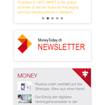
is the global
Die internationale Business-Konferenz ist in
S
ncial messaging
nächster Durchführung für 2022 geplant.
D
 in Belgium.
MONEY
Payrexx setzt verstärkt auf die
Strategie: Alles aus einer Hand
Der Erfolg der digitalen
Vermögensverwalter in der