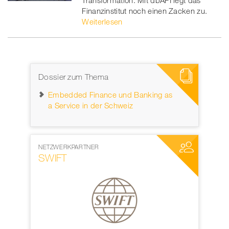
Transformation. Mit dbAPI legt das
Finanzinstitut noch einen Zacken zu.
Weiterlesen
Dossier zum Thema
Embedded Finance und Banking as
a Service in der Schweiz
MEDIENPARTNER
N
World Web Forum
Z