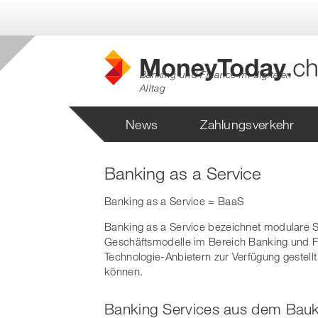
Banking und Finance im digitalen
Alltag
News
Zahlungsverkehr
Harmoniserung
Finanzinstitute
FAQ
EBICS
Softwar
Banking as a Service
Zahlungsverkehr
Unternehmen &
SEPA
Privat
Banking as a Service = BaaS
ISO 20022
Institutionen
Readin
Banking as a Service bezeichnet modulare So
Geschäftsmodelle im Bereich Banking und Fin
Technologie-Anbietern zur Verfügung gestell
können.
Banking Services aus dem Bau