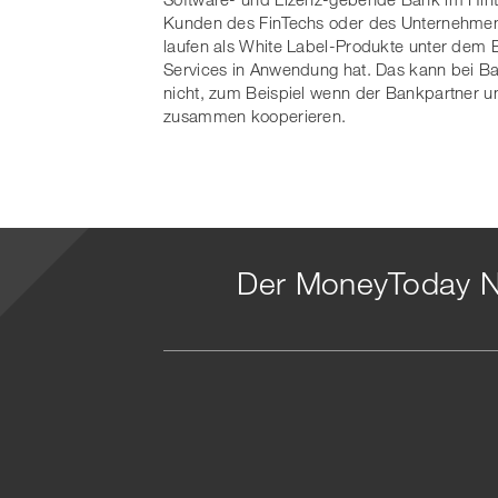
Kunden des FinTechs oder des Unternehmens
laufen als White Label-Produkte unter dem
Services in Anwendung hat. Das kann bei Ba
nicht, zum Beispiel wenn der Bankpartner un
zusammen kooperieren.
Der MoneyToday N