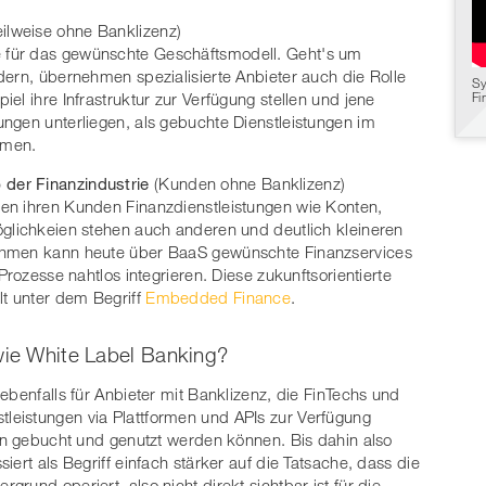
ilweise ohne Banklizenz)
 für das gewünschte Geschäftsmodell. Geht's um
dern, übernehmen spezialisierte Anbieter auch die Rolle
Sy
Fi
el ihre Infrastruktur zur Verfügung stellen und jene
ngen unterliegen, als gebuchte Dienstleistungen im
hmen.
der Finanzindustrie
(Kunden ohne Banklizenz)
en ihren Kunden Finanzdienstleistungen wie Konten,
öglichkeien stehen auch anderen und deutlich kleineren
ehmen kann heute über BaaS gewünschte Finanzservices
Prozesse nahtlos integrieren. Diese zukunftsorientierte
lt unter dem Begriff
Embedded Finance
.
wie White Label Banking?
ebenfalls für Anbieter mit Banklizenz, die FinTechs und
eistungen via Plattformen und APIs zur Verfügung
ten gebucht und genutzt werden können. Bis dahin also
ert als Begriff einfach stärker auf die Tatsache, dass die
rund operiert, also nicht direkt sichtbar ist für die