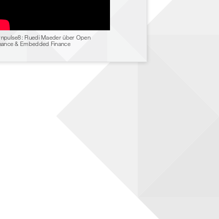
npulse8: Ruedi Maeder über Open
nance & Embedded Finance