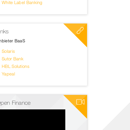
White Label Banking
inks
nbieter BaaS
Solaris
Sutor Bank
HBL Solutions
Yapeal
pen Finance