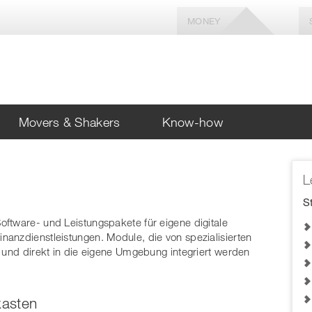
MONEY
Movers & Shakers
Know-how
Zahlungsverkehr
e-Hersteller
Aktuelle Beiträge in
L
KI wird auch den
kunden
Zahlungsverkehr
S
fundamental verändern
ess
ftware- und Leistungspakete für eigene digitale
Warum Banken
anzdienstleistungen. Module, die von spezialisierten
Stablecoins in ihre
t und direkt in die eigene Umgebung integriert werden
Strategien mit
einbeziehen
kasten