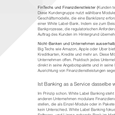
FinTechs und Finanzdienstleister (
Kunden te
Diese Kundengruppe nutzt wählbare Module
Geschäftsmodelle, die eine Banklizenz erfor
einer White Label-Bank. Indem sie zum Beispi
Bankprozesse, die regulatorischen Anforderu
Auftrag des Kunden im Hintergrund überne
Nicht-Banken und Unternehmen ausserhalb 
Big Techs wie Amazon, Apple oder Uber biet
Kreditkarten, Kredite und mehr an. Diese M
Unternehmen offen. Praktisch jedes Untern
direkt in seine Angebotspalette und in seine 
Ausrichtung von Finanzdienstleistungen sege
Ist Banking as a Service dasselbe 
Im Prinzip schon. White Label Banking steht 
anderen Unternehmen modulare Finanzdienstl
stellen, die als Einzel-Module oder in Pake
kein Unterschied. White Label Banking fokussi
Software- und Lizenz-gebende Bank im Hinterg