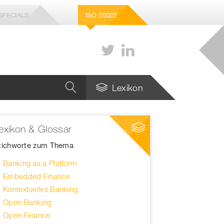
SPECIALS
ISO 20022
Lexikon
exikon & Glossar
Wie viele Stablecoins
braucht die Schweiz –
tichworte zum Thema
und welche genau?
Banking as a Platform
Strategie für die Zukunft
Embedded Finance
des europäischen
Zahlungsverkehrs
Kontextuelles Banking
Open Banking
Open Finance