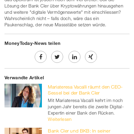
Lösung der Bank Cler über Kryptowährungen hinausgehen
und weitere "digitale Vermögenswerte" mit einschliessen?
Wahrscheinlich nicht – falls doch, wäre das ein
Paukenschlag, der neue Massstäbe setzen würde.
MoneyToday-News teilen
Share
Twe
Share
Share
Verwandte Artikel
on
et
on
on
Mariateresa Vacalli räumt den CEO-
Facebook
on
linkedin
Xing
Sessel bei der Bank Cler
Mit Mariateresa Vacalli kehrt im noch
twitt
jungen Jahr bereits die zweite Digital-
Expertin einer Bank den Rücken.
er
Weiterlesen
Bank Cler und BKB: In seiner