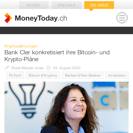
MONEY
SPECIALS
ISO 20022
Kryptowährungen
Bank Cler konkretisiert ihre Bitcoin- und
Krypto-Pläne
Ruedi Maeder (mae)
04. August 2020
FinTech
Bitcoin & Kryptos
Banken & Neo-Banken
Investieren