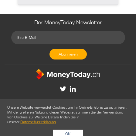
Der MoneyToday Newsletter
Kontakt
Redaktion
Impressum
Datenschutzerklärung
Unsere Website verwendet Cookies, um Ihr Online-Erlebnis zu optimieren.
Disclaimer
Werbung
Mit der weiteren Nutzung dieser Website, stimmen Sie der Verwendung
von Cookies zu. Weitere Details finden Sie in
© 2026 Created by
AGENTUR AM WASSER
unserer
Datenschutzerklärung
.
OK