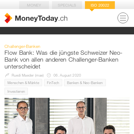
MONEY
SPECIALS
ISO 20022
Challenger-Banken
Flow Bank: Was die jüngste Schweizer Neo-
Bank von allen anderen Challenger-Banken
unterscheidet
Ruedi Maeder (mae)
06. August 2020
Menschen & Märkte
FinTech
Banken & Neo-Banken
Investieren