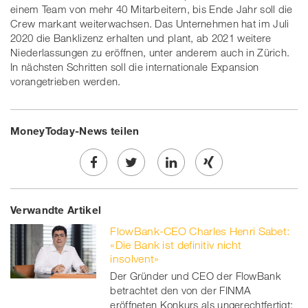
einem Team von mehr 40 Mitarbeitern, bis Ende Jahr soll die
Crew markant weiterwachsen. Das Unternehmen hat im Juli
2020 die Banklizenz erhalten und plant, ab 2021 weitere
Niederlassungen zu eröffnen, unter anderem auch in Zürich.
In nächsten Schritten soll die internationale Expansion
vorangetrieben werden.
MoneyToday-News teilen
Share
Twe
Share
Share
Verwandte Artikel
on
et
on
on
FlowBank-CEO Charles Henri Sabet:
Facebook
on
linkedin
Xing
«Die Bank ist definitiv nicht
insolvent»
twitt
Der Gründer und CEO der FlowBank
betrachtet den von der FINMA
er
eröffneten Konkurs als ungerechtfertigt: