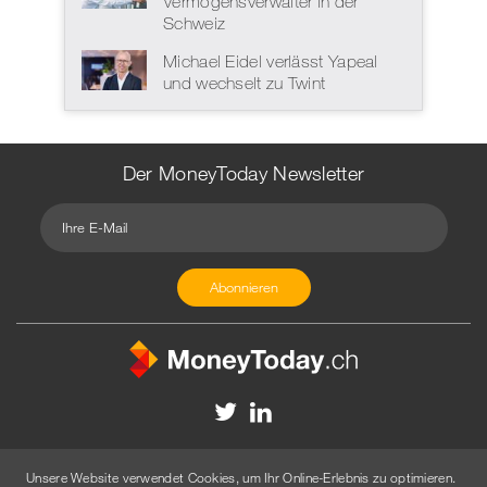
Vermögensverwalter in der
Schweiz
Michael Eidel verlässt Yapeal
und wechselt zu Twint
Der MoneyToday Newsletter
Kontakt
Redaktion
Impressum
Datenschutzerklärung
Unsere Website verwendet Cookies, um Ihr Online-Erlebnis zu optimieren.
Disclaimer
Werbung