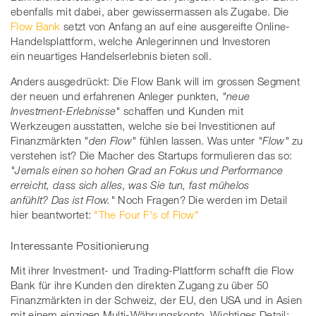
ebenfalls mit dabei, aber gewissermassen als Zugabe. Die
Flow Bank
setzt von Anfang an auf eine ausgereifte Online-
Handelsplattform, welche Anlegerinnen und Investoren
ein neuartiges Handelserlebnis bieten soll.
Anders ausgedrückt: Die Flow Bank will im grossen Segment
der neuen und erfahrenen Anleger punkten,
"neue
Investment-Erlebnisse"
schaffen und Kunden mit
Werkzeugen ausstatten, welche sie bei Investitionen auf
Finanzmärkten
"den Flow"
fühlen lassen. Was unter
"Flow"
zu
verstehen ist? Die Macher des Startups formulieren das so:
"Jemals einen so hohen Grad an Fokus und Performance
erreicht, dass sich alles, was Sie tun, fast mühelos
anfühlt? Das ist Flow."
Noch Fragen? Die werden im Detail
hier beantwortet:
"The Four F's of Flow"
Interessante Positionierung
Mit ihrer Investment- und Trading-Plattform schafft die Flow
Bank für ihre Kunden den direkten Zugang zu über 50
Finanzmärkten in der Schweiz, der EU, den USA und in Asien
mit einem einzigen Multi-Währungskonto. Wichtiges Detail: