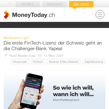
MONEY
SPECIALS
ISO 20022
Banklizenz Light
Die erste FinTech-Lizenz der Schweiz geht an
die Challenger-Bank Yapeal
Ruedi Maeder (mae)
13. März 2020
Finanzwelt
FinTech
Banken & Neo-Banken
Digitalisierung