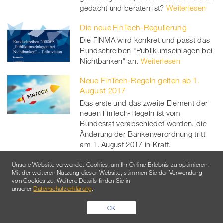
gedacht und beraten ist?
Weiterlesen
Die neue FinTech-Regulierung
Die FINMA wird konkret und passt das
Rundschreiben "Publikumseinlagen bei
Nichtbanken" an.
Weiterlesen
Neue FinTech-Regeln gelten ab 1.
August 2017
Das erste und das zweite Element der
neuen FinTech-Regeln ist vom
Bundesrat verabschiedet worden, die
Änderung der Bankenverordnung tritt
am 1. August 2017 in Kraft.
Weiterlesen
Unsere Website verwendet Cookies, um Ihr Online-Erlebnis zu optimieren.
Mit der weiteren Nutzung dieser Website, stimmen Sie der Verwendung
Digital ID: Der Bundesrat macht Nägel
von Cookies zu. Weitere Details finden Sie in
mit Köpfen
unserer
Datenschutzerklärung
.
Der Bundesrat eröffnet die
Vernehmlassung zu einem
OK
Bundesgesetz zur elektronischen