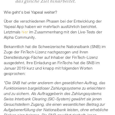
das gleiche Ziel hinarbeitet.
Wie geht's bei Yapeal weiter?
Über die verschiedenen Phasen bei der Entwicklung der
Yapeal App haben wir mehrfach ausführlich berichtet.
Letztmals
hier
im Zusammenhang mit den Live-Tests der
Alpha Community.
Bekanntlich hat die Schweizerische Nationalbank (SNB) im
Zuge der FinTech-Lizenz nachgezogen und ihren
Dienstleistungs-Fächer auf Inhaber der FinTech-Lizenz
ausgedehnt. Ihre Einladung an FinTechs hat die SNB im
Januar 2019 kurz und knapp mit folgenden Worten
gesprochen:
"Die SNB hat unter anderem den gesetzlichen Auftrag, das
Funktionieren bargeldloser Zahlungssysteme zu erleichtern
und zu sichern. Als Auftraggeberin des Zahlungssystems
Swiss Interbank Clearing (SIC-System) gewährt sie jenen
Gesuchstellern Zugang, die einen wesentlichen Beitrag zur
Aufgabenerfüllung der Nationalbank leisten, ohne erhebliche
Risiken einzubringen. Die SNB gewährt deshalb jenen