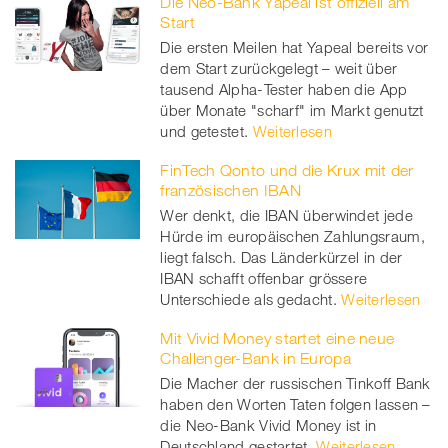
Die Neo-Bank Yapeal ist offiziell am
Start
Die ersten Meilen hat Yapeal bereits vor
dem Start zurückgelegt – weit über
tausend Alpha-Tester haben die App
über Monate "scharf" im Markt genutzt
und getestet.
Weiterlesen
FinTech Qonto und die Krux mit der
französischen IBAN
Wer denkt, die IBAN überwindet jede
Hürde im europäischen Zahlungsraum,
liegt falsch. Das Länderkürzel in der
IBAN schafft offenbar grössere
Unterschiede als gedacht.
Weiterlesen
Mit Vivid Money startet eine neue
Challenger-Bank in Europa
Die Macher der russischen Tinkoff Bank
haben den Worten Taten folgen lassen –
die Neo-Bank Vivid Money ist in
Deutschland gestartet.
Weiterlesen