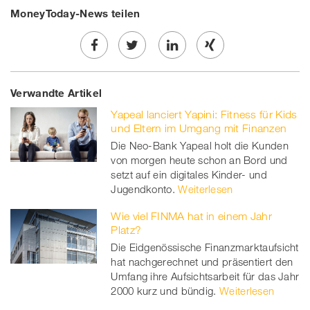
MoneyToday-News teilen
Share
Twe
Share
Share
Verwandte Artikel
on
et
on
on
Yapeal lanciert Yapini: Fitness für Kids
Facebook
on
linkedin
Xing
und Eltern im Umgang mit Finanzen
Die Neo-Bank Yapeal holt die Kunden
twitt
von morgen heute schon an Bord und
setzt auf ein digitales Kinder- und
er
Jugendkonto.
Weiterlesen
Wie viel FINMA hat in einem Jahr
Platz?
Die Eidgenössische Finanzmarktaufsicht
hat nachgerechnet und präsentiert den
Umfang ihre Aufsichtsarbeit für das Jahr
2000 kurz und bündig.
Weiterlesen