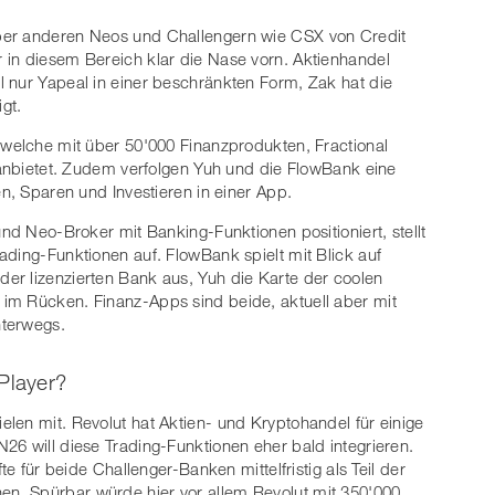
ber anderen Neos und Challengern wie CSX von Credit
 in diesem Bereich klar die Nase vorn. Aktienhandel
 nur Yapeal in einer beschränkten Form, Zak hat die
gt.
 welche mit über 50'000 Finanzprodukten, Fractional
e anbietet. Zudem verfolgen Yuh und die FlowBank eine
en, Sparen und Investieren in einer App.
und Neo-Broker mit Banking-Funktionen positioniert, stellt
ading-Funktionen auf. FlowBank spielt mit Blick auf
er lizenzierten Bank aus, Yuh die Karte der coolen
im Rücken. Finanz-Apps sind beide, aktuell aber mit
nterwegs.
Player?
len mit. Revolut hat Aktien- und Kryptohandel für einige
26 will diese Trading-Funktionen eher bald integrieren.
te für beide Challenger-Banken mittelfristig als Teil der
n. Spürbar würde hier vor allem Revolut mit 350'000