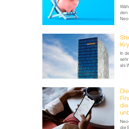
Währ
den 
Neo-
Ste
Kr
In d
sehr
als 
Die
Fin
die
unb
Neo-
die 