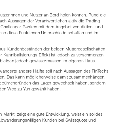
Nutzerinnen und Nutzer an Bord holen können. Rund die
ach Aussagen der Verantwortlichen aktiv die Trading-
ss Challenger-Banken mit dem Angebot von Aktien- und
ohne diese Funktionen Unterschiede schaffen und im
 aus Kundenbeständen der beiden Muttergesellschaften
 Kannibalisierungs-Effekt ist jedoch zu verschmerzen,
, bleiben jedoch gewissermassen im eigenen Haus.
ewanderte andere Hälfte soll nach Aussagen des FinTechs
ören. Das kann möglicherweise damit zusammenhängen,
Gebührengründen das Lager gewechselt haben, sondern
 den Weg zu Yuh gewählt haben.
m Markt, zeigt eine gute Entwicklung, weist ein solides
 abwanderungswilligen Kunden bei Swissquote und