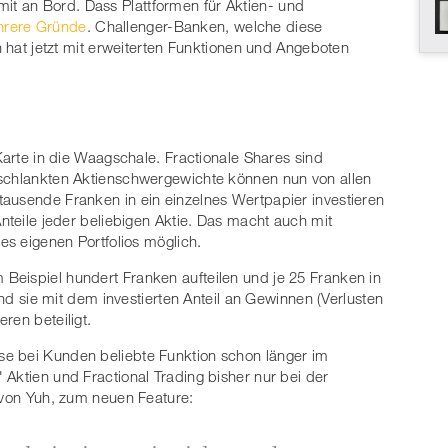
t an Bord. Dass Plattformen für Aktien- und
rere Gründe
. Challenger-Banken, welche diese
uh hat jetzt mit erweiterten Funktionen und Angeboten
 Karte in die Waagschale. Fractionale Shares sind
rschlankten Aktienschwergewichte können nun von allen
ausende Franken in ein einzelnes Wertpapier investieren
Anteile jeder beliebigen Aktie. Das macht auch mit
des eigenen Portfolios möglich.
Beispiel hundert Franken aufteilen und je 25 Franken in
sind sie mit dem investierten Anteil an Gewinnen (Verlusten
ren beteiligt.
e bei Kunden beliebte Funktion schon länger im
 Aktien und Fractional Trading bisher nur bei der
von Yuh, zum neuen Feature: