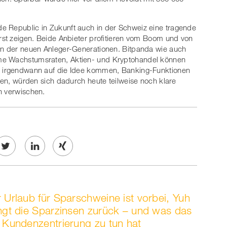
e Republic in Zukunft auch in der Schweiz eine tragende
erst zeigen. Beide Anbieter profitieren vom Boom und von
ren der neuen Anleger-Generationen. Bitpanda wie auch
me Wachstumsraten, Aktien- und Kryptohandel können
er irgendwann auf die Idee kommen, Banking-Funktionen
eren, würden sich dadurch heute teilweise noch klare
ch verwischen.
Twe
Share
Share
et
on
on
 Urlaub für Sparschweine ist vorbei, Yuh
ook
on
linkedin
Xing
ngt die Sparzinsen zurück – und was das
 Kundenzentrierung zu tun hat
witt