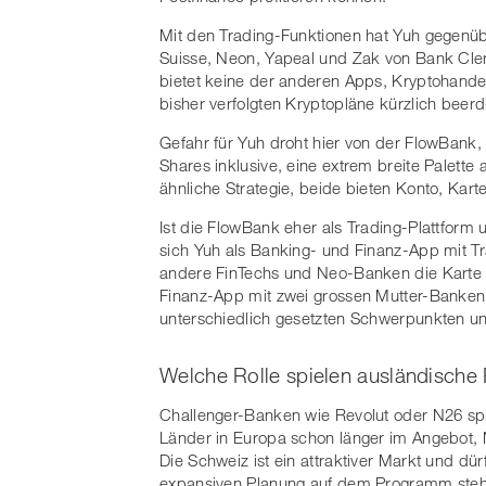
Mit den Trading-Funktionen hat Yuh gegenü
Suisse, Neon, Yapeal und Zak von Bank Cler
bietet keine der anderen Apps, Kryptohandel
bisher verfolgten Kryptopläne kürzlich beerdi
Gefahr für Yuh droht hier von der FlowBank,
Shares inklusive, eine extrem breite Palett
ähnliche Strategie, beide bieten Konto, Kart
Ist die FlowBank eher als Trading-Plattform 
sich Yuh als Banking- und Finanz-App mit Tr
andere FinTechs und Neo-Banken die Karte d
Finanz-App mit zwei grossen Mutter-Banken 
unterschiedlich gesetzten Schwerpunkten u
Welche Rolle spielen ausländische 
Challenger-Banken wie Revolut oder N26 spie
Länder in Europa schon länger im Angebot, N
Die Schweiz ist ein attraktiver Markt und dürf
expansiven Planung auf dem Programm stehe