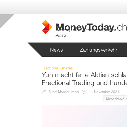
Banking und Finance im digitalen
Alltag
News
Zahlungsverkehr
Fractional Shares
NETZWERKPARTNER
Yuh macht fette Aktien schla
Swiss FinTech
Fractional Trading und hunde
Ruedi Maeder (mae)
11. November 2021
Menschen & 
Engagiert für die Intere
und Startups in der Sch