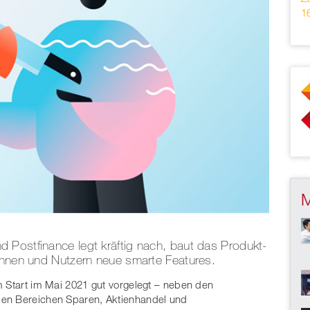
1
 Postfinance legt kräftig nach, baut das Produkt-
rinnen und Nutzern neue smarte Features.
m Start im Mai 2021 gut vorgelegt – neben den
den Bereichen Sparen, Aktienhandel und