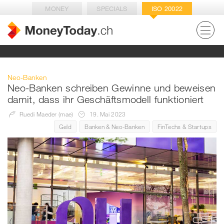
MONEY
SPECIALS
ISO 20022
Neo-Banken
Neo-Banken schreiben Gewinne und beweisen
damit, dass ihr Geschäftsmodell funktioniert
Ruedi Maeder (mae)
19. Mai 2023
Geld
Banken & Neo-Banken
FinTechs & Startups