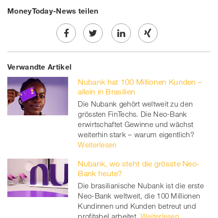
MoneyToday-News teilen
Share
Twe
Share
Share
Verwandte Artikel
on
et
on
on
Nubank hat 100 Millionen Kunden –
Facebook
on
linkedin
Xing
allein in Brasilien
Die Nubank gehört weltweit zu den
twitt
grössten FinTechs. Die Neo-Bank
erwirtschaftet Gewinne und wächst
er
weiterhin stark – warum eigentlich?
Weiterlesen
Nubank, wo steht die grösste Neo-
Bank heute?
Die brasilianische Nubank ist die erste
Neo-Bank weltweit, die 100 Millionen
Kundinnen und Kunden betreut und
profitabel arbeitet.
Weiterlesen