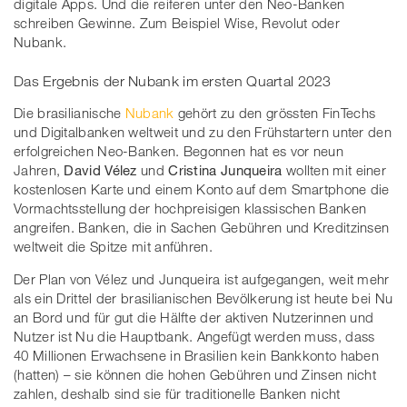
digitale Apps. Und die reiferen unter den Neo-Banken
schreiben Gewinne. Zum Beispiel Wise, Revolut oder
Nubank.
Das Ergebnis der Nubank im ersten Quartal 2023
Die brasilianische
Nubank
gehört zu den grössten FinTechs
und Digitalbanken weltweit und zu den Frühstartern unter den
erfolgreichen Neo-Banken. Begonnen hat es vor neun
Jahren,
David Vélez
und
Cristina Junqueira
wollten mit einer
kostenlosen Karte und einem Konto auf dem Smartphone die
Vormachtsstellung der hochpreisigen klassischen Banken
angreifen. Banken, die in Sachen Gebühren und Kreditzinsen
weltweit die Spitze mit anführen.
Der Plan von Vélez und Junqueira ist aufgegangen, weit mehr
als ein Drittel der brasilianischen Bevölkerung ist heute bei Nu
an Bord und für gut die Hälfte der aktiven Nutzerinnen und
Nutzer ist Nu die Hauptbank. Angefügt werden muss, dass
40 Millionen Erwachsene in Brasilien kein Bankkonto haben
(hatten) – sie können die hohen Gebühren und Zinsen nicht
zahlen, deshalb sind sie für traditionelle Banken nicht